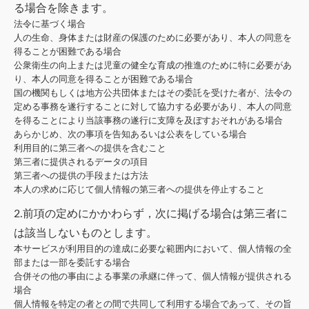
る場合を除きます。
法令に基づく場合
人の生命、身体または財産の保護のために必要があり、本人の同意を
得ることが困難である場合
公衆衛生の向上または児童の健全な育成の推進のために特に必要があ
り、本人の同意を得ることが困難である場合
国の機関もしくは地方公共団体またはその委託を受けた者が、法令の
定める事務を遂行することに対して協力する必要があり、本人の同意
を得ることにより当該事務の遂行に支障を及ぼすおそれがある場合
あらかじめ、次の事項を告知あるいは公表をしている場合
利用目的に第三者への提供を含むこと
第三者に提供されるデータの項目
第三者への提供の手段または方法
本人の求めに応じて個人情報の第三者への提供を停止すること
2.前項の定めにかかわらず，次に掲げる場合は第三者に
は該当しないものとします。
本サービスが利用目的の達成に必要な範囲内において、個人情報の全
部または一部を委託する場合
合併その他の事由による事業の承継に伴って、個人情報が提供される
場合
個人情報を特定の者との間で共同して利用する場合であって、その旨