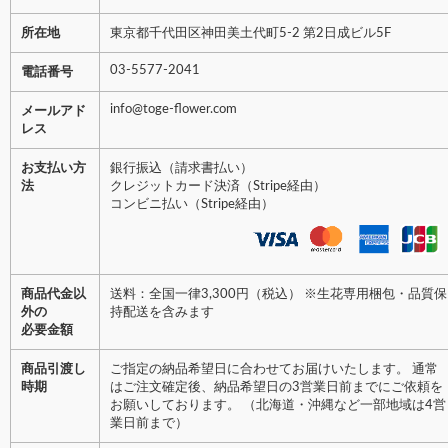
所在地
東京都千代田区神田美土代町5-2 第2日成ビル5F
03-5577-2041
電話番号
info@toge-flower.com
メールアド
レス
お支払い方
銀行振込（請求書払い）
法
クレジットカード決済（Stripe経由）
コンビニ払い（Stripe経由）
商品代金以
送料：全国一律3,300円（税込） ※生花専用梱包・品質保
外の
持配送を含みます
必要金額
商品引渡し
ご指定の納品希望日に合わせてお届けいたします。 通常
時期
はご注文確定後、納品希望日の3営業日前までにご依頼を
お願いしております。 （北海道・沖縄など一部地域は4営
業日前まで）