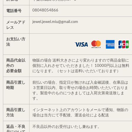
08048054866
電話番号
jewel.jewel.miu@gmail.com
メールアド
レス
お支払い方
法
商品代金以
物販の場合 送料大きさにより変わりますので商品金額に
外の
個別に入れさせていただきました！ 10000円以上は無料
必要金額
になります。（セットは送料いただいております）
商品引渡し
前払いの場合、指定日が無ければ入金確認後、在庫品は
時期
３営業日以内、取り寄せの場合お時間いただいておりま
す。製造中のものにつきましては入荷次第発送致しま
す。
商品引渡し
インターネット上のアカウントをメールで通知、物販の
方法
場合は当方にて手配後、運送会社による配送
返品・不良
不良品以外のお受付はいたし兼ねます。