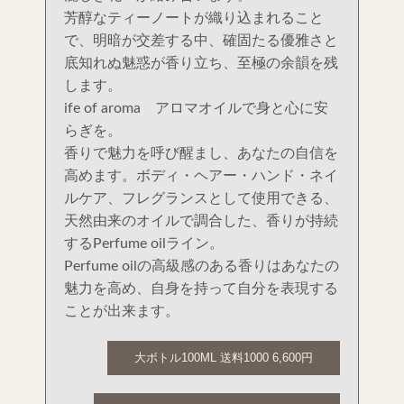
芳醇なティーノートが織り込まれること
で、明暗が交差する中、確固たる優雅さと
底知れぬ魅惑が香り立ち、至極の余韻を残
します。
ife of aroma アロマオイルで身と心に安
らぎを。
香りで魅力を呼び醒まし、あなたの自信を
高めます。ボディ・ヘアー・ハンド・ネイ
ルケア、フレグランスとして使用できる、
天然由来のオイルで調合した、香りが持続
するPerfume oilライン。
Perfume oilの高級感のある香りはあなたの
魅力を高め、自身を持って自分を表現する
ことが出来ます。
大ボトル100ML 送料1000 6,600円