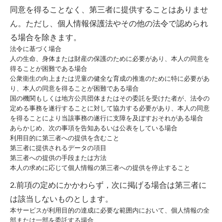
同意を得ることなく、第三者に提供することはありませ
ん。ただし、個人情報保護法やその他の法令で認められ
る場合を除きます。
法令に基づく場合
人の生命、身体または財産の保護のために必要があり、本人の同意を
得ることが困難である場合
公衆衛生の向上または児童の健全な育成の推進のために特に必要があ
り、本人の同意を得ることが困難である場合
国の機関もしくは地方公共団体またはその委託を受けた者が、法令の
定める事務を遂行することに対して協力する必要があり、本人の同意
を得ることにより当該事務の遂行に支障を及ぼすおそれがある場合
あらかじめ、次の事項を告知あるいは公表をしている場合
利用目的に第三者への提供を含むこと
第三者に提供されるデータの項目
第三者への提供の手段または方法
本人の求めに応じて個人情報の第三者への提供を停止すること
2.前項の定めにかかわらず，次に掲げる場合は第三者に
は該当しないものとします。
本サービスが利用目的の達成に必要な範囲内において、個人情報の全
部または一部を委託する場合