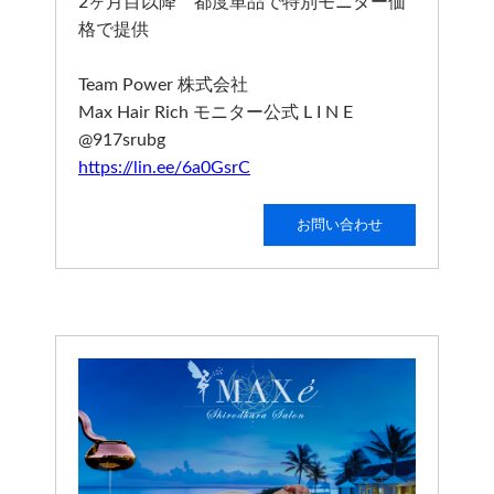
2ヶ月目以降 都度単品で特別モニター価
格で提供
Team Power 株式会社
Max Hair Rich モニター公式 L I N E
@917srubg
https://lin.ee/6a0GsrC
お問い合わせ