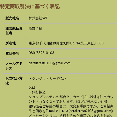
特定商取引法に基づく表記
販売社名
株式会社WT
運営統括責
高野了輔
任者
所在地
東京都千代田区神田佐久間町1-14第二東ビル303
080-7328-0103
電話番号
derallarest0103@gmail.com
メールアド
レス
お支払い方
・クレジットカード払い
法
又は
・銀行振込
ショップシステムの都合上、カード払い以外は注文カウ
ントされなくなっております。(ログが残らない仕様)
銀行振込ご希望の場合は、大変お手数ですが、ご希望商
品と個数をE-mailアドレス(derallarest0103@gmail.com)に
メッセージと共に、送料を含めた総額のお振込をお願い