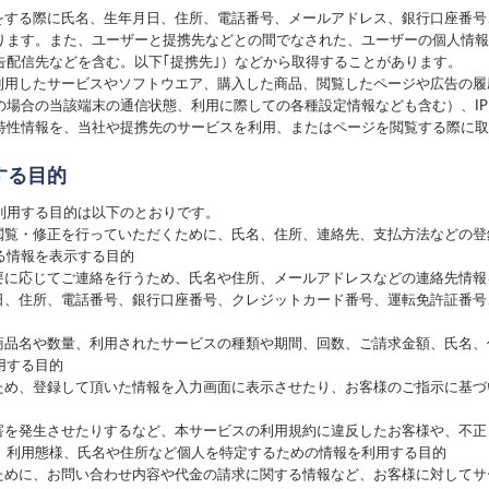
録をする際に氏名、生年月日、住所、電話番号、メールアドレス、銀行口座番
ります。また、ユーザーと提携先などとの間でなされた、ユーザーの個人情報
告配信先などを含む。以下｢提携先｣）などから取得することがあります。
、利用したサービスやソフトウエア、購入した商品、閲覧したページや広告の
の場合の当該端末の通信状態、利用に際しての各種設定情報なども含む）、I
特性情報を、当社や提携先のサービスを利用、またはページを閲覧する際に取
する目的
利用する目的は以下のとおりです。
の閲覧・修正を行っていただくために、氏名、住所、連絡先、支払方法などの
る情報を表示する目的
必要に応じてご連絡を行うため、氏名や住所、メールアドレスなどの連絡先情報
月日、住所、電話番号、銀行口座番号、クレジットカード番号、運転免許証番
た商品名や数量、利用されたサービスの種類や期間、回数、ご請求金額、氏名
用する目的
るため、登録して頂いた情報を入力画面に表示させたり、お客様のご指示に基
損害を発生させたりするなど、本サービスの利用規約に違反したお客様や、不
、利用態様、氏名や住所など個人を特定するための情報を利用する目的
るために、お問い合わせ内容や代金の請求に関する情報など、お客様に対して