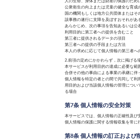
人の生命、身体または財産の保護のため
公衆衛生の向上または児童の健全な育成
国の機関もしくは地方公共団体またはそ
該事務の遂行に支障を及ぼすおそれがあ
あらかじめ、次の事項を告知あるいは公
利用目的に第三者への提供を含むこと
第三者に提供されるデータの項目
第三者への提供の手段または方法
本人の求めに応じて個人情報の第三者へ
2.前項の定めにかかわらず，次に掲げる
本サービスが利用目的の達成に必要な範
合併その他の事由による事業の承継に伴
個人情報を特定の者との間で共同して利
用目的および当該個人情報の管理につい
る場合
第7条 個人情報の安全対策
本サービスでは、個人情報の正確性及び
個人情報の保護に関する情報収集を常に
第8条 個人情報の訂正および