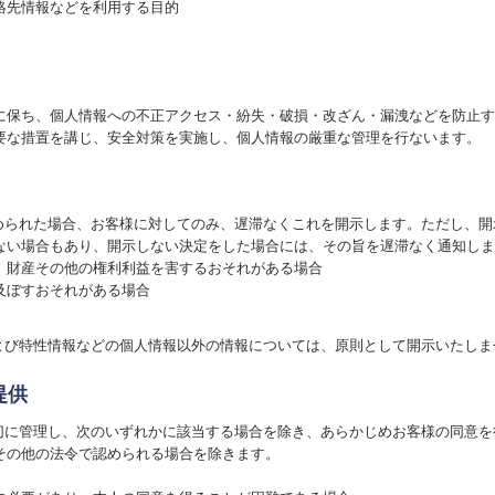
絡先情報などを利用する目的
に保ち、個人情報への不正アクセス・紛失・破損・改ざん・漏洩などを防止す
要な措置を講じ、安全対策を実施し、個人情報の厳重な管理を行ないます。
求められた場合、お客様に対してのみ、遅滞なくこれを開示します。ただし、
ない場合もあり、開示しない決定をした場合には、その旨を遅滞なく通知しま
、財産その他の権利利益を害するおそれがある場合
及ぼすおそれがある場合
および特性情報などの個人情報以外の情報については、原則として開示いたしま
提供
適切に管理し、次のいずれかに該当する場合を除き、あらかじめお客様の同意
その他の法令で認められる場合を除きます。