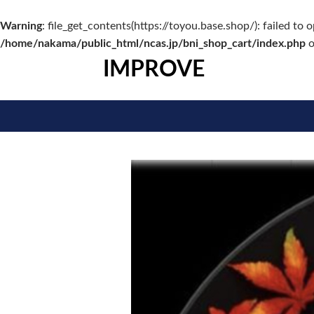
Warning
: file_get_contents(https://toyou.base.shop/): failed 
/home/nakama/public_html/ncas.jp/bni_shop_cart/index.php
o
IMPROVE