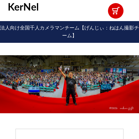
KerNel
法人向け全国千人カメラマンチーム【げんじぃ：ねはん撮影チ
ーム】