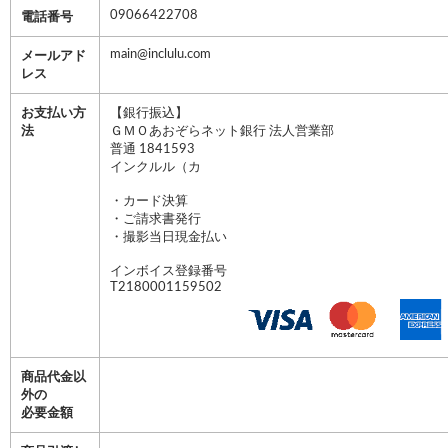
09066422708
電話番号
main@inclulu.com
メールアド
レス
お支払い方
【銀行振込】
法
ＧＭＯあおぞらネット銀行 法人営業部
普通 1841593
インクルル（カ
・カード決算
・ご請求書発行
・撮影当日現金払い
インボイス登録番号
T2180001159502
商品代金以
外の
必要金額