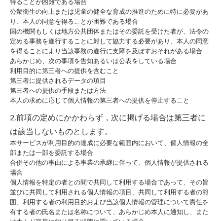
得ることが困難である場合
公衆衛生の向上または児童の健全な育成の推進のために特に必要があ
り、本人の同意を得ることが困難である場合
国の機関もしくは地方公共団体またはその委託を受けた者が、法令の
定める事務を遂行することに対して協力する必要があり、本人の同意
を得ることにより当該事務の遂行に支障を及ぼすおそれがある場合
あらかじめ、次の事項を告知あるいは公表をしている場合
利用目的に第三者への提供を含むこと
第三者に提供されるデータの項目
第三者への提供の手段または方法
本人の求めに応じて個人情報の第三者への提供を停止すること
2.前項の定めにかかわらず，次に掲げる場合は第三者に
は該当しないものとします。
本サービスが利用目的の達成に必要な範囲内において、個人情報の全
部または一部を委託する場合
合併その他の事由による事業の承継に伴って、個人情報が提供される
場合
個人情報を特定の者との間で共同して利用する場合であって、その旨
並びに共同して利用される個人情報の項目、共同して利用する者の範
囲、利用する者の利用目的および当該個人情報の管理について責任を
有する者の氏名または名称について、あらかじめ本人に通知し、また