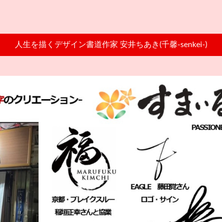
人生を描くデザイン書道作家 安井ちあき(千馨-senkei-)