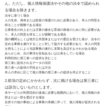
ん。ただし、個人情報保護法やその他の法令で認められ
る場合を除きます。
法令に基づく場合
人の生命、身体または財産の保護のために必要があり、本人の同意を
得ることが困難である場合
公衆衛生の向上または児童の健全な育成の推進のために特に必要があ
り、本人の同意を得ることが困難である場合
国の機関もしくは地方公共団体またはその委託を受けた者が、法令の
定める事務を遂行することに対して協力する必要があり、本人の同意
を得ることにより当該事務の遂行に支障を及ぼすおそれがある場合
あらかじめ、次の事項を告知あるいは公表をしている場合
利用目的に第三者への提供を含むこと
第三者に提供されるデータの項目
第三者への提供の手段または方法
本人の求めに応じて個人情報の第三者への提供を停止すること
2.前項の定めにかかわらず，次に掲げる場合は第三者に
は該当しないものとします。
本サービスが利用目的の達成に必要な範囲内において、個人情報の全
部または一部を委託する場合
合併その他の事由による事業の承継に伴って、個人情報が提供される