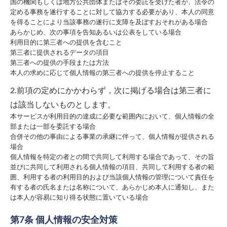
国の機関もしくは地方公共団体またはその委託を受けた者が、法令の
定める事務を遂行することに対して協力する必要があり、本人の同意
を得ることにより当該事務の遂行に支障を及ぼすおそれがある場合
あらかじめ、次の事項を告知あるいは公表をしている場合
利用目的に第三者への提供を含むこと
第三者に提供されるデータの項目
第三者への提供の手段または方法
本人の求めに応じて個人情報の第三者への提供を停止すること
2.前項の定めにかかわらず，次に掲げる場合は第三者に
は該当しないものとします。
本サービスが利用目的の達成に必要な範囲内において、個人情報の全
部または一部を委託する場合
合併その他の事由による事業の承継に伴って、個人情報が提供される
場合
個人情報を特定の者との間で共同して利用する場合であって、その旨
並びに共同して利用される個人情報の項目、共同して利用する者の範
囲、利用する者の利用目的および当該個人情報の管理について責任を
有する者の氏名または名称について、あらかじめ本人に通知し、また
は本人が容易に知り得る状態に置いている場合
第7条 個人情報の安全対策