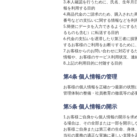
3.本人確認を行うために、氏名、生年
報を利用する目的
4.商品代金のご請求のため、購入され
番号などの支払いに関する情報などを利
5.簡便にデータを入力できるようにす
るものも含む）に転送する目的
6.代金の支払いを遅滞したり第三者に
するお客様のご利用をお断りするために
7.お客様からのお問い合わせに対応す
情報や、お客様のサービス利用状況、連
8.上記の利用目的に付随する目的
第4条 個人情報の管理
お客様の個人情報を正確かつ最新の状態
管理体制の整備・社員教育の徹底等の必
第5条 個人情報の開示
1.お客様ご自身から個人情報の開示を
る場合は、その全部または一部を開示し
お客様ご自身または第三者の生命、身体
当社の業務の適正な実施に著しい支障を