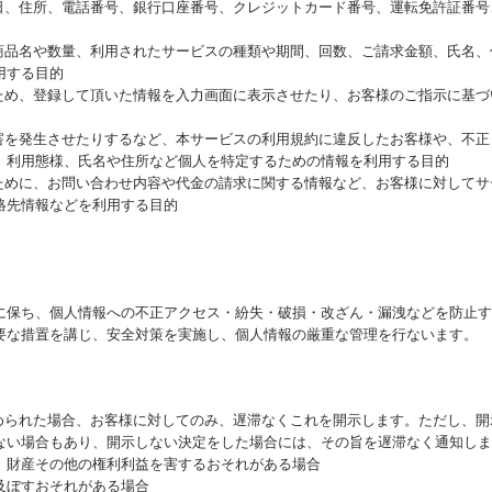
月日、住所、電話番号、銀行口座番号、クレジットカード番号、運転免許証番
た商品名や数量、利用されたサービスの種類や期間、回数、ご請求金額、氏名
用する目的
るため、登録して頂いた情報を入力画面に表示させたり、お客様のご指示に基
損害を発生させたりするなど、本サービスの利用規約に違反したお客様や、不
、利用態様、氏名や住所など個人を特定するための情報を利用する目的
るために、お問い合わせ内容や代金の請求に関する情報など、お客様に対して
絡先情報などを利用する目的
に保ち、個人情報への不正アクセス・紛失・破損・改ざん・漏洩などを防止す
要な措置を講じ、安全対策を実施し、個人情報の厳重な管理を行ないます。
求められた場合、お客様に対してのみ、遅滞なくこれを開示します。ただし、
ない場合もあり、開示しない決定をした場合には、その旨を遅滞なく通知しま
、財産その他の権利利益を害するおそれがある場合
及ぼすおそれがある場合