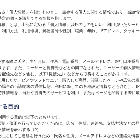
にある「個人情報」を指すものとし、生存する個人に関する情報であり、当該
特定の個人を識別できる情報を指します。
性情報」とは、上記に定める「個人情報」以外のものをいい、利用頂いたサー
、利用方法、利用環境、郵便番号や性別、職業、年齢、IPアドレス、クッキ
録をする際に氏名、生年月日、住所、電話番号、メールアドレス、銀行口座番
ります。また、ユーザーと提携先などとの間でなされた、ユーザーの個人情報
告配信先などを含む。以下｢提携先｣）などから取得することがあります。
、利用したサービスやソフトウエア、購入した商品、閲覧したページや広告の
の場合の当該端末の通信状態、利用に際しての各種設定情報なども含む）、I
特性情報を、当社や提携先のサービスを利用、またはページを閲覧する際に取
する目的
利用する目的は以下のとおりです。
の閲覧・修正を行っていただくために、氏名、住所、連絡先、支払方法などの
る情報を表示する目的
必要に応じてご連絡を行うため、氏名や住所、メールアドレスなどの連絡先情報