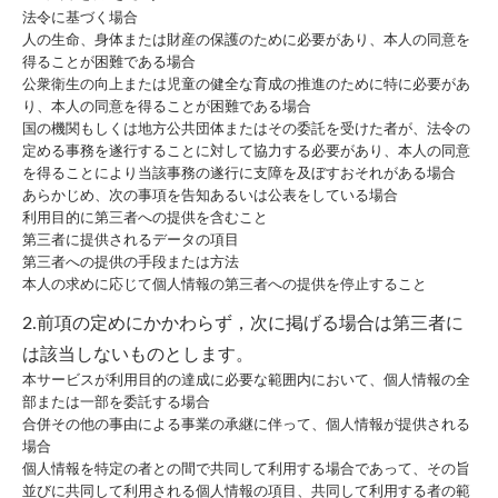
法令に基づく場合
人の生命、身体または財産の保護のために必要があり、本人の同意を
得ることが困難である場合
公衆衛生の向上または児童の健全な育成の推進のために特に必要があ
り、本人の同意を得ることが困難である場合
国の機関もしくは地方公共団体またはその委託を受けた者が、法令の
定める事務を遂行することに対して協力する必要があり、本人の同意
を得ることにより当該事務の遂行に支障を及ぼすおそれがある場合
あらかじめ、次の事項を告知あるいは公表をしている場合
利用目的に第三者への提供を含むこと
第三者に提供されるデータの項目
第三者への提供の手段または方法
本人の求めに応じて個人情報の第三者への提供を停止すること
2.前項の定めにかかわらず，次に掲げる場合は第三者に
は該当しないものとします。
本サービスが利用目的の達成に必要な範囲内において、個人情報の全
部または一部を委託する場合
合併その他の事由による事業の承継に伴って、個人情報が提供される
場合
個人情報を特定の者との間で共同して利用する場合であって、その旨
並びに共同して利用される個人情報の項目、共同して利用する者の範