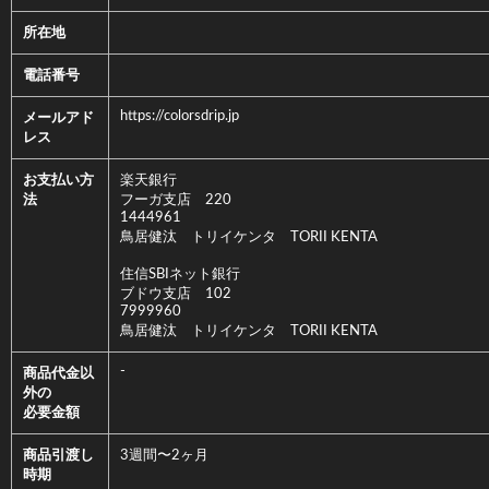
所在地
電話番号
https://colorsdrip.jp
メールアド
レス
お支払い方
楽天銀行
法
フーガ支店 220
1444961
鳥居健汰 トリイケンタ TORII KENTA
住信SBIネット銀行
ブドウ支店 102
7999960
鳥居健汰 トリイケンタ TORII KENTA
-
商品代金以
外の
必要金額
商品引渡し
3週間〜2ヶ月
時期