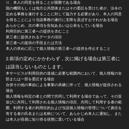
り、本人の同意を得ることが困難である場合
国の機関もしくは地方公共団体またはその委託を受けた者が、法令の
定める事務を遂行することに対して協力する必要があり、本人の同意
を得ることにより当該事務の遂行に支障を及ぼすおそれがある場合
あらかじめ、次の事項を告知あるいは公表をしている場合
利用目的に第三者への提供を含むこと
第三者に提供されるデータの項目
第三者への提供の手段または方法
本人の求めに応じて個人情報の第三者への提供を停止すること
2.前項の定めにかかわらず，次に掲げる場合は第三者に
は該当しないものとします。
本サービスが利用目的の達成に必要な範囲内において、個人情報の全
部または一部を委託する場合
合併その他の事由による事業の承継に伴って、個人情報が提供される
場合
個人情報を特定の者との間で共同して利用する場合であって、その旨
並びに共同して利用される個人情報の項目、共同して利用する者の範
囲、利用する者の利用目的および当該個人情報の管理について責任を
有する者の氏名または名称について、あらかじめ本人に通知し、また
は本人が容易に知り得る状態に置いている場合