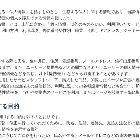
にある「個人情報」を指すものとし、生存する個人に関する情報であり、当該
特定の個人を識別できる情報を指します。
性情報」とは、上記に定める「個人情報」以外のものをいい、利用頂いたサー
、利用方法、利用環境、郵便番号や性別、職業、年齢、IPアドレス、クッキ
録をする際に氏名、生年月日、住所、電話番号、メールアドレス、銀行口座番
ります。また、ユーザーと提携先などとの間でなされた、ユーザーの個人情報
告配信先などを含む。以下｢提携先｣）などから取得することがあります。
、利用したサービスやソフトウエア、購入した商品、閲覧したページや広告の
の場合の当該端末の通信状態、利用に際しての各種設定情報なども含む）、I
特性情報を、当社や提携先のサービスを利用、またはページを閲覧する際に取
する目的
利用する目的は以下のとおりです。
の閲覧・修正を行っていただくために、氏名、住所、連絡先、支払方法などの
る情報を表示する目的
必要に応じてご連絡を行うため、氏名や住所、メールアドレスなどの連絡先情報