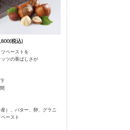
00(税込)
ッツペーストを
ナッツの香ばしさが
以下
週間
ー産）、バター、卵、グラニ
ツペースト