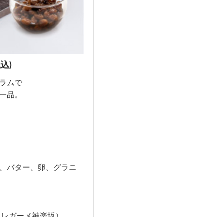
込)
ラムで
一品。
、バター、卵、グラニ
（レガーメ神楽坂）