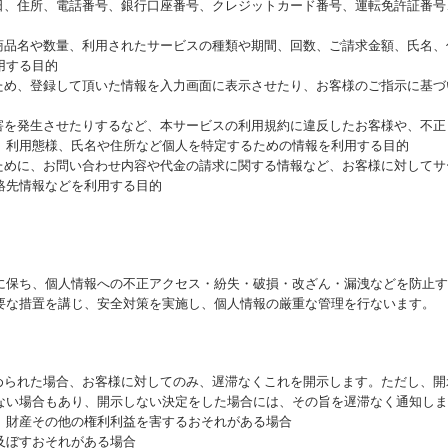
月日、住所、電話番号、銀行口座番号、クレジットカード番号、運転免許証番
た商品名や数量、利用されたサービスの種類や期間、回数、ご請求金額、氏名
用する目的
るため、登録して頂いた情報を入力画面に表示させたり、お客様のご指示に基
損害を発生させたりするなど、本サービスの利用規約に違反したお客様や、不
、利用態様、氏名や住所など個人を特定するための情報を利用する目的
るために、お問い合わせ内容や代金の請求に関する情報など、お客様に対して
絡先情報などを利用する目的
に保ち、個人情報への不正アクセス・紛失・破損・改ざん・漏洩などを防止す
要な措置を講じ、安全対策を実施し、個人情報の厳重な管理を行ないます。
求められた場合、お客様に対してのみ、遅滞なくこれを開示します。ただし、
ない場合もあり、開示しない決定をした場合には、その旨を遅滞なく通知しま
、財産その他の権利利益を害するおそれがある場合
及ぼすおそれがある場合