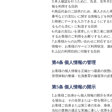
3.本人確認を行うために、氏名、生年
報を利用する目的
4.商品代金のご請求のため、購入され
番号などの支払いに関する情報などを利
5.簡便にデータを入力できるようにす
るものも含む）に転送する目的
6.代金の支払いを遅滞したり第三者に
するお客様のご利用をお断りするために
7.お客様からのお問い合わせに対応す
情報や、お客様のサービス利用状況、連
8.上記の利用目的に付随する目的
第4条 個人情報の管理
お客様の個人情報を正確かつ最新の状態
管理体制の整備・社員教育の徹底等の必
第5条 個人情報の開示
1.お客様ご自身から個人情報の開示を
る場合は、その全部または一部を開示し
お客様ご自身または第三者の生命、身体
当社の業務の適正な実施に著しい支障を