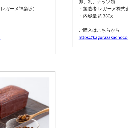
卵、乳、ナッツ類
（レガーメ神楽坂）
・製造者 レガーメ株式
・内容量 約330g
ご購入はこちらから
/
https://kagurazakachoc