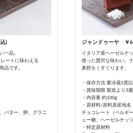
込)
ジャンドゥーヤ ￥6,8
い一品。
イタリア産ヘーゼルナ
トレートに味わえる
使った贅沢な味わい。
商品です。
鼻腔をくすぐります。
・保存方法 要冷蔵5度
・賞味期限 製造より3
・内容量 約330g
・原材料/原料原産地名
、バター、卵、グラニ
チョコレート（ベルギ
ュー糖、ヘーゼルナッ
・特定原材料