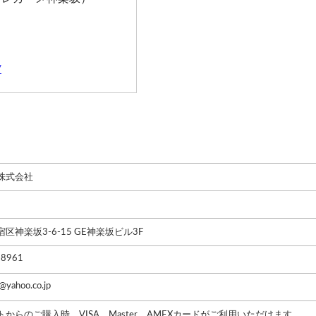
/
株式会社
区神楽坂3-6-15 GE神楽坂ビル3F
-8961
p@yahoo.co.jp
からのご購入時、VISA、Master、AMEXカードがご利用いただけます。