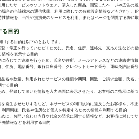
、利用したサービスやソフトウエア、購入した商品、閲覧したページや広告の
の場合の当該端末の通信状態、利用に際しての各種設定情報なども含む）、I
特性情報を、当社や提携先のサービスを利用、またはページを閲覧する際に取
する目的
利用する目的は以下のとおりです。
の閲覧・修正を行っていただくために、氏名、住所、連絡先、支払方法などの
る情報を表示する目的
必要に応じてご連絡を行うため、氏名や住所、メールアドレスなどの連絡先情報
月日、住所、電話番号、銀行口座番号、クレジットカード番号、運転免許証番
た商品名や数量、利用されたサービスの種類や期間、回数、ご請求金額、氏名
用する目的
るため、登録して頂いた情報を入力画面に表示させたり、お客様のご指示に基
損害を発生させたりするなど、本サービスの利用規約に違反したお客様や、不
、利用態様、氏名や住所など個人を特定するための情報を利用する目的
るために、お問い合わせ内容や代金の請求に関する情報など、お客様に対して
絡先情報などを利用する目的