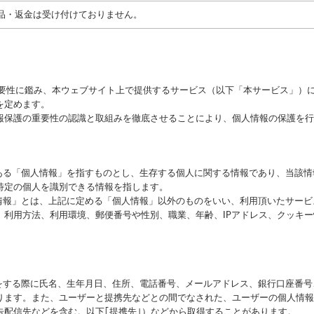
品・返金は受け付けておりません。
重要性に鑑み、本ウェブサイト上で提供するサービス（以下「本サービス」）
を定めます。
報保護の重要性の認識と取組みを徹底させることにより、個人情報の保護を行
にある「個人情報」を指すものとし、生存する個人に関する情報であり、当該
特定の個人を識別できる情報を指します。
性情報」とは、上記に定める「個人情報」以外のものをいい、利用頂いたサー
、利用方法、利用環境、郵便番号や性別、職業、年齢、IPアドレス、クッキ
録をする際に氏名、生年月日、住所、電話番号、メールアドレス、銀行口座番
ります。また、ユーザーと提携先などとの間でなされた、ユーザーの個人情報
告配信先などを含む。以下｢提携先｣）などから取得することがあります。