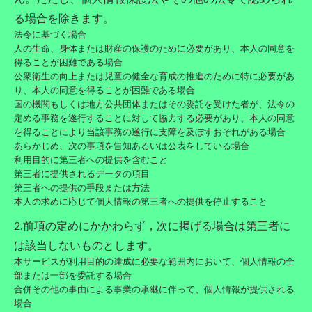
る場合を除きます。
法令に基づく場合
人の生命、身体または財産の保護のために必要があり、本人の同意を
得ることが困難である場合
公衆衛生の向上または児童の健全な育成の推進のために特に必要があ
り、本人の同意を得ることが困難である場合
国の機関もしくは地方公共団体またはその委託を受けた者が、法令の
定める事務を遂行することに対して協力する必要があり、本人の同意
を得ることにより当該事務の遂行に支障を及ぼすおそれがある場合
あらかじめ、次の事項を告知あるいは公表をしている場合
利用目的に第三者への提供を含むこと
第三者に提供されるデータの項目
第三者への提供の手段または方法
本人の求めに応じて個人情報の第三者への提供を停止すること
2.前項の定めにかかわらず，次に掲げる場合は第三者に
は該当しないものとします。
本サービスが利用目的の達成に必要な範囲内において、個人情報の全
部または一部を委託する場合
合併その他の事由による事業の承継に伴って、個人情報が提供される
場合