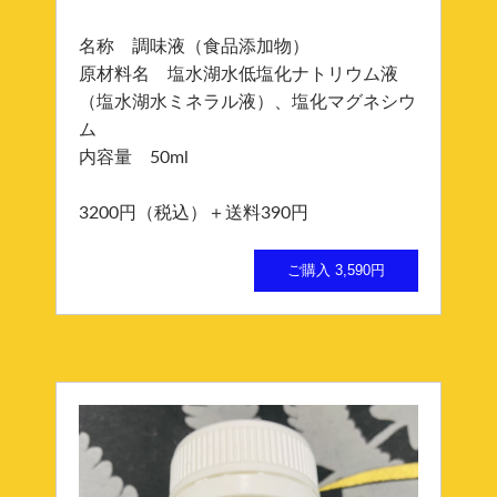
名称 調味液（食品添加物）
原材料名 塩水湖水低塩化ナトリウム液
（塩水湖水ミネラル液）、塩化マグネシウ
ム
内容量 50ml
3200円（税込）＋送料390円
ご購入 3,590円