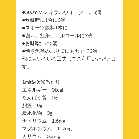
●500mlのミネラルウォーターに3滴
●炊飯時に1合に3滴
●スポーツ飲料1本に
●珈琲、紅茶、アルコールに3滴
●お味噌汁に3滴
●焼き魚等のふり塩にあわせて3滴
他にもいろいろ工夫してご利用いただけま
す。
1ml(約3滴)当たり
エネルギー 0kcal
たんぱく質 0g
脂質 0g
炭水化物 0g
ナトリウム 1.6mg
マグネシウム 117mg
カリウム 0.5mg