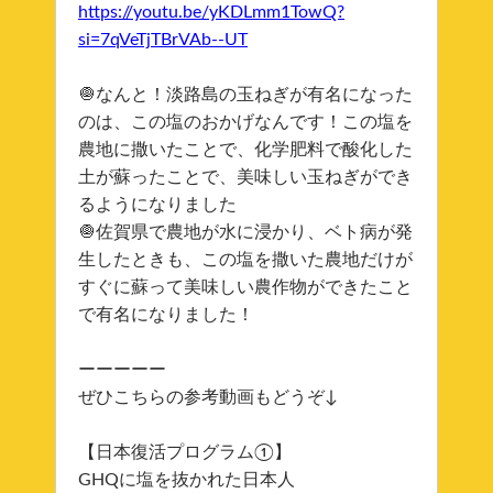
https://youtu.be/yKDLmm1TowQ?
si=7qVeTjTBrVAb--UT
🧅なんと！淡路島の玉ねぎが有名になった
のは、この塩のおかげなんです！この塩を
農地に撒いたことで、化学肥料で酸化した
土が蘇ったことで、美味しい玉ねぎができ
るようになりました
🧅佐賀県で農地が水に浸かり、ベト病が発
生したときも、この塩を撒いた農地だけが
すぐに蘇って美味しい農作物ができたこと
で有名になりました！
ーーーーー
ぜひこちらの参考動画もどうぞ↓
【日本復活プログラム①】
GHQに塩を抜かれた日本人