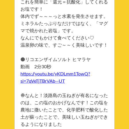
これを簡単に「還元＝抗酸化」してくれる
お塩です！
体内でず～～～っと水素を発生させます。
ミネラルたっぷりなだけではなく、「マグ
マで焼かれた岩塩」です。
なんにでもかけて食べてください♡
温泉卵の味で、すご～～く美味しいです！
🟠リコエンザイムソルト ヒマラヤ
動画 2分30秒
https://youtu.be/yKDLmm1TowQ?
si=7qVeTjTBrVAb--UT
🧅なんと！淡路島の玉ねぎが有名になった
のは、この塩のおかげなんです！この塩を
農地に撒いたことで、化学肥料で酸化した
土が蘇ったことで、美味しい玉ねぎができ
るようになりました