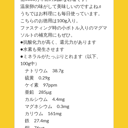
温泉卵の味がして美味しいのですよね♬
うちではお料理にも毎日使っています。
こちらのお徳用は100g入り。
ファスティング時の小ボトル入りのマグマ
ソルトの補充用にもぜひ。
●抗酸化力が高く、還元力があります
●水素も発生させます
●ミネラルがたっぷりとれます（以下、
100g中）
ナトリウム 38.7g
硫黄 0.29g
ケイ素 97ppm
亜鉛 285μg
カルシウム 4.4mg
マグネシウム 0.3mg
カリウム 161mg
鉄 27.4mg
銅 76μg