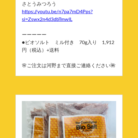
さとうみつろう
https://youtu.be/n7pa7mD4Pps?
si=Zswx2n4d3dbTmwlL
ーーーーー
●ビオソルト ミル付き 70g入り 1,912
円（税込）+送料
🌸ご注文は河野まで直接ご連絡ください🌺