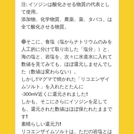
注: イソジンは酸化させる物質の代表とし
て使用。
添加物、化学物質、農薬、薬、タバコ、は
全て酸化させる物質。
🔵そこに、食塩（塩からナトリウムのみを
人工的に分けて取り出した「塩分」）と、
海の塩と、岩塩を、次々に水道水に入れて
数値を見てみても、ほぼ還元しませんでし
た（数値は変わらない）。
しかし‼️マグマで焼かれた「リコエンザイ
ムソルト」を入れたとたんに
-300mV近くに還元されました‼️
しかも、そこにさらにイソジンを足して
も、還元された数値はほぼ保たれたままで
す❗️
素晴らしい還元力❗️
リコエンザイムソルトは、ただの岩塩とは