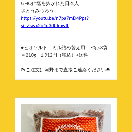
GHQに塩を抜かれた日本人
さとうみつろう
https://youtu.be/n7pa7mD4Pps?
si=Zswx2n4d3dbTmwlL
ーーーーー
●ビオソルト ミル詰め替え用 70g×3袋
＝210g 1,912円（税込）+送料
🌸ご注文は河野まで直接ご連絡ください🌺