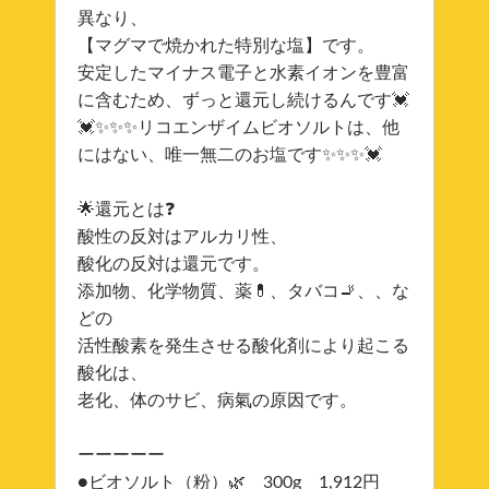
異なり、
【マグマで焼かれた特別な塩】です。
安定したマイナス電子と水素イオンを豊富
に含むため、ずっと還元し続けるんです💓
💓✨✨✨リコエンザイムビオソルトは、他
にはない、唯一無二のお塩です✨✨✨💓
🌟還元とは❓
酸性の反対はアルカリ性、
酸化の反対は還元です。
添加物、化学物質、薬💊、タバコ🚬、、な
どの
活性酸素を発生させる酸化剤により起こる
酸化は、
老化、体のサビ、病氣の原因です。
ーーーーー
●ビオソルト（粉）🌿 300g 1,912円