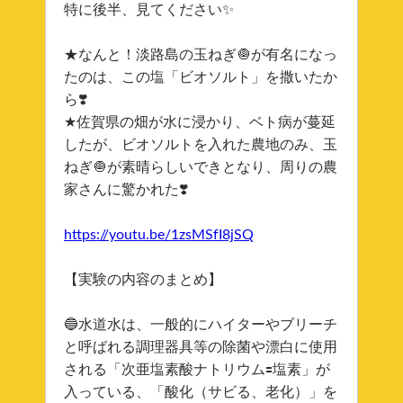
特に後半、見てください✨
★なんと！淡路島の玉ねぎ🧅が有名になっ
たのは、この塩「ビオソルト」を撒いたか
ら❣️
★佐賀県の畑が水に浸かり、ベト病が蔓延
したが、ビオソルトを入れた農地のみ、玉
ねぎ🧅が素晴らしいできとなり、周りの農
家さんに驚かれた❣️
https://youtu.be/1zsMSfI8jSQ
【実験の内容のまとめ】
🔵水道水は、一般的にハイターやブリーチ
と呼ばれる調理器具等の除菌や漂白に使用
される「次亜塩素酸ナトリウム🟰塩素」が
入っている、「酸化（サビる、老化）」を