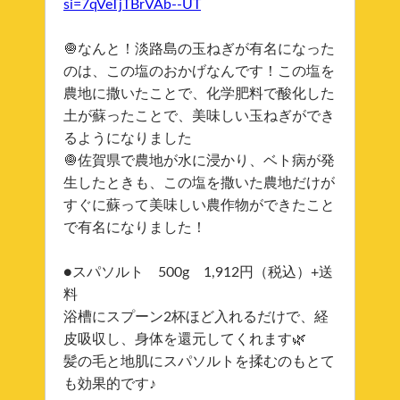
si=7qVeTjTBrVAb--UT
🧅なんと！淡路島の玉ねぎが有名になった
のは、この塩のおかげなんです！この塩を
農地に撒いたことで、化学肥料で酸化した
土が蘇ったことで、美味しい玉ねぎができ
るようになりました
🧅佐賀県で農地が水に浸かり、ベト病が発
生したときも、この塩を撒いた農地だけが
すぐに蘇って美味しい農作物ができたこと
で有名になりました！
●スパソルト 500g 1,912円（税込）+送
料
浴槽にスプーン2杯ほど入れるだけで、経
皮吸収し、身体を還元してくれます🌿
髪の毛と地肌にスパソルトを揉むのもとて
も効果的です♪