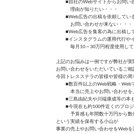
■自社のWebサイトからお問い
理由が知りたい・・・
■Web広告の出稿を依頼してい
お問い合わせが来ない・・・
■Web広告を集客の為に出稿して
■インスタグラムの運用代行やイ
毎月10～30万円程度使用して
上記のお悩みは一例ですが弊社が実
お問い合わせをいただいているご相
今回トレスステラの皆様や皆様の周
■数百件以上のWeb戦略・Web
本当に売上やお問い合わせを上
■三島由紀夫や川端康成等の本も出
■今現在も約100件近くのプロジ
予算感も年間数十万円から数億
という実績を保有する小山が
事業の売上やお問い合わせをWeb