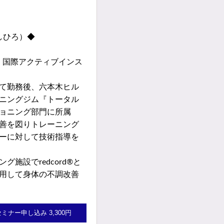
しひろ）◆
定 国際アクティブインス
て勤務後、六本木ヒル
ニングジム『トータル
ョニング部門に所属
善を図りトレーニング
ーに対して技術指導を
施設でredcord®と
用して身体の不調改善
セミナー申し込み 3,300円