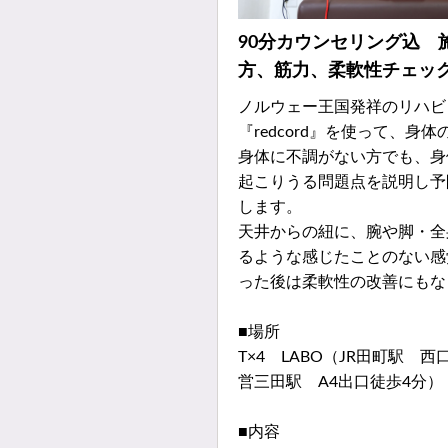
90分カウンセリング込 
方、筋力、柔軟性チェッ
ノルウェー王国発祥のリハビ
『redcord』を使って、身
身体に不調がない方でも、身
起こりうる問題点を説明し予
します。
天井からの紐に、腕や脚・全
るような感じたことのない感
った後は柔軟性の改善にもな
■場所
T×4 LABO（JR田町駅 
営三田駅 A4出口徒歩4分）
■内容