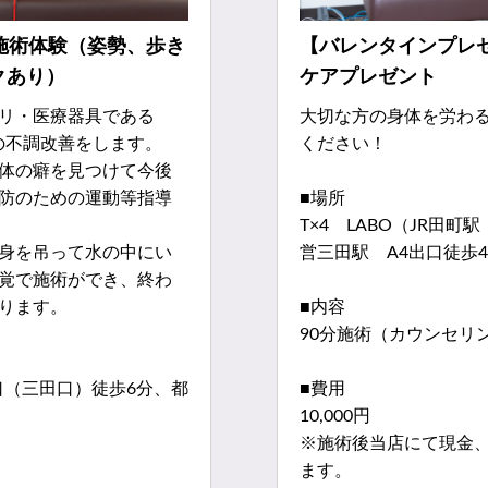
施術体験（姿勢、歩き
【バレンタインプレ
クあり）
ケアプレゼント
リ・医療器具である
大切な方の身体を労わ
体の不調改善をします。
ください！
体の癖を見つけて今後
防のための運動等指導
■場所
T×4 LABO（JR田
身を吊って水の中にい
営三田駅 A4出口徒歩
覚で施術ができ、終わ
ります。
■内容
90分施術（カウンセリ
西口（三田口）徒歩6分、都
■費用
10,000円
※施術後当店にて現金
ます。