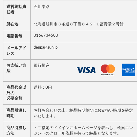
運営統括責
石川泰路
任者
所在地
北海道旭川市３条通８丁目８４２−１冨貴堂２号館
0166734500
電話番号
denpa@sun.jp
メールアド
レス
お支払い方
銀行振込
法
商品代金以
送料：0円
外の
必要金額
商品引渡し
お打ち合わせの上、納品時期並びにお支払い時期を確定
時期
いたします。
商品引渡し
・ご指定のドメインにホームページを表示し、検索エン
方法
ジンへのクロール依頼を持って納品となります。