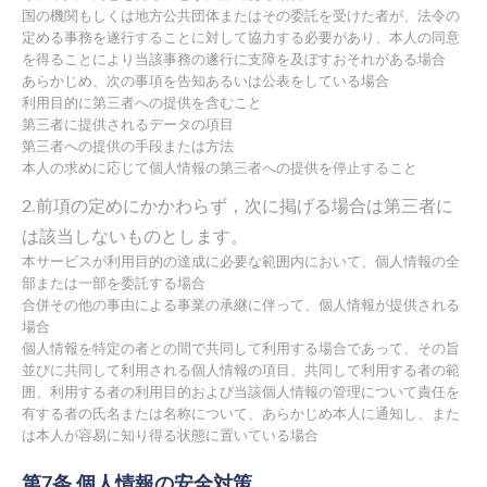
国の機関もしくは地方公共団体またはその委託を受けた者が、法令の
定める事務を遂行することに対して協力する必要があり、本人の同意
を得ることにより当該事務の遂行に支障を及ぼすおそれがある場合
あらかじめ、次の事項を告知あるいは公表をしている場合
利用目的に第三者への提供を含むこと
第三者に提供されるデータの項目
第三者への提供の手段または方法
本人の求めに応じて個人情報の第三者への提供を停止すること
2.前項の定めにかかわらず，次に掲げる場合は第三者に
は該当しないものとします。
本サービスが利用目的の達成に必要な範囲内において、個人情報の全
部または一部を委託する場合
合併その他の事由による事業の承継に伴って、個人情報が提供される
場合
個人情報を特定の者との間で共同して利用する場合であって、その旨
並びに共同して利用される個人情報の項目、共同して利用する者の範
囲、利用する者の利用目的および当該個人情報の管理について責任を
有する者の氏名または名称について、あらかじめ本人に通知し、また
は本人が容易に知り得る状態に置いている場合
第7条 個人情報の安全対策