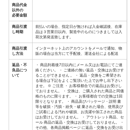
商品代金
以外の
必要金額
商品引渡
前払いの場合、指定日が無ければ入金確認後、在庫
し時期
品は３営業日以内、製造中のものにつきましては入
荷次第発送致します。
商品引渡
インターネット上のアカウントをメールで通知、物
し方法
販の場合は当方にて手配後、運送会社による配送
返品・不
・ 商品到着後7日以内にメー ル又はお電話にてご連
良品につ
絡ください。 ・ ご連絡の無い返品・交換はお受けす
いて
ることができません 。 ・ 返品・交換をご希望され
る場合は下記をよくご覧頂いた上でお申し出下さい
ませ。 ※ ご注意 ・ お客様都合での返品はお受けし
ておりません。 ・ 交換は、ご購入された商品と同価
格のものに限ります。 ・ お客様都合での交換は1回
限りとなります。 ・ 商品及びパッケージ・説明 書
等を破損・汚損・紛失・破 棄された場合、使用及び
ご試着による汚れや破損、お洗濯や加工された商品
はお受けしておりません。 ・ アウトレット商品、セ
ール 商品の返品・交換はお受けしておりません。 ・
その他、各商品掲載ページ に返品・交換をお受け出