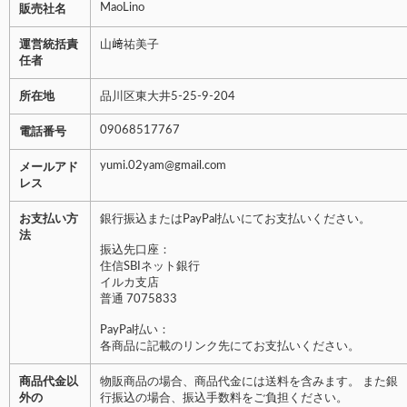
MaoLino
販売社名
運営統括責
山﨑祐美子
任者
所在地
品川区東大井5-25-9-204
09068517767
電話番号
yumi.02yam@gmail.com
メールアド
レス
お支払い方
銀行振込またはPayPal払いにてお支払いください。
法
振込先口座：
住信SBIネット銀行
イルカ支店
普通 7075833
PayPal払い：
各商品に記載のリンク先にてお支払いください。
商品代金以
物販商品の場合、商品代金には送料を含みます。 また銀
外の
行振込の場合、振込手数料をご負担ください。