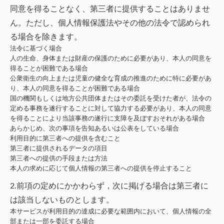
同意を得ることなく、第三者に提供することはありませ
ん。ただし、個人情報保護法やその他の法令で認められ
る場合を除きます。
法令に基づく場合
人の生命、身体または財産の保護のために必要があり、本人の同意を
得ることが困難である場合
公衆衛生の向上または児童の健全な育成の推進のために特に必要があ
り、本人の同意を得ることが困難である場合
国の機関もしくは地方公共団体またはその委託を受けた者が、法令の
定める事務を遂行することに対して協力する必要があり、本人の同意
を得ることにより当該事務の遂行に支障を及ぼすおそれがある場合
あらかじめ、次の事項を告知あるいは公表をしている場合
利用目的に第三者への提供を含むこと
第三者に提供されるデータの項目
第三者への提供の手段または方法
本人の求めに応じて個人情報の第三者への提供を停止すること
2.前項の定めにかかわらず，次に掲げる場合は第三者に
は該当しないものとします。
本サービスが利用目的の達成に必要な範囲内において、個人情報の全
部または一部を委託する場合