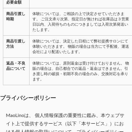
必要金額
商品引渡し
体験については、ご相談の上で決定させていただきま
時期
す。 ご注文承り次第、指定日が無ければ在庫品は３営業
日以内、入荷待ちのものにつきましては入荷次第発送い
たします。
商品引渡し
体験については、決定した日程にて弊社提携サロンにて
方法
体験いただきます。 物販の場合は当方にて手配後、運送
会社により配送いたします。
返品・不良
体験については、原則返金は受け付けておりません。 物
品について
販の場合は、自己都合での返品・返金はできません。引
き渡し時の破損・初期不良の場合のみ、交換対応を承り
ます。
プライバシーポリシー
MaoLino
は、 個人情報保護の重要性に鑑み、本ウェブサ
イト上で提供するサービス（以下「本サービス」）にお
ける個人情報の取扱いについて，プライバシーポリシー