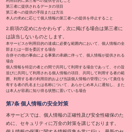
利用目的に第三者への提供を含むこと
第三者に提供されるデータの項目
第三者への提供の手段または方法
本人の求めに応じて個人情報の第三者への提供を停止すること
2.前項の定めにかかわらず，次に掲げる場合は第三者に
は該当しないものとします。
本サービスが利用目的の達成に必要な範囲内において、個人情報の全
部または一部を委託する場合
合併その他の事由による事業の承継に伴って、個人情報が提供される
場合
個人情報を特定の者との間で共同して利用する場合であって、その旨
並びに共同して利用される個人情報の項目、共同して利用する者の範
囲、利用する者の利用目的および当該個人情報の管理について責任を
有する者の氏名または名称について、あらかじめ本人に通知し、また
は本人が容易に知り得る状態に置いている場合
第7条 個人情報の安全対策
本サービスでは、個人情報の正確性及び安全性確保のた
めに、セキュリティに万全の対策を講じております。
個人情報の保護に関する情報収集を常に行い、最新のセ