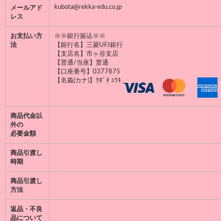
kubota@rekka-edu.co.jp
メールアド
レス
お支払い方
※※銀行振込※※
法
【銀行名】三菱UFJ銀行
【支店名】市ヶ谷支店
【普通/当座】普通
【口座番号】0377875
【名義(カナ)】ｸﾎﾞﾀ ﾕｳｷ
商品代金以
外の
必要金額
商品引渡し
時期
商品引渡し
方法
返品・不良
品について