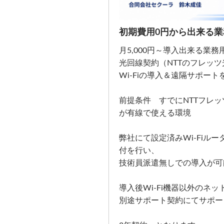
初期費用0円から出来る業務
月5,000円～導入出来る業務用
光回線契約（NTTのフレッ
Wi-Fiの導入＆遠隔サポー
前提条件 すでにNTTフレ
が有線で使える環境
弊社にて設定済みWi-Fiル
付を行い、
技術員派遣無しでの導入が可
導入後Wi-Fi機器以外のネ
別途サポート契約にてサポー