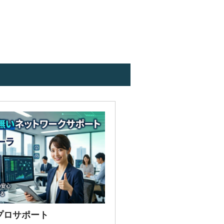
h6WLzB9i-
プロサポート