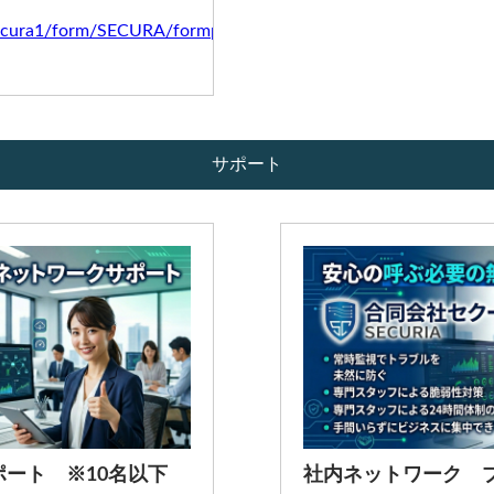
jp/secura1/form/SECURA/formperma/kFHHrtuLVIp7r3ED_eBNnS
サポート
ート ※10名以下
社内ネットワーク 