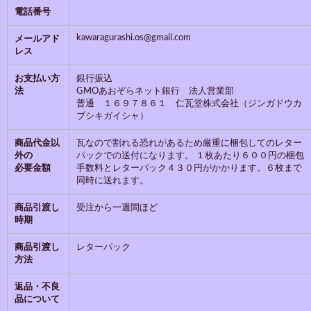
電話番号
kawaragurashi.os@gmail.com
メールアド
レス
お支払い方
銀行振込
法
GMOあおぞらネット銀行 法人営業部
普通 １６９７８６１ 仁瓦堂株式会社（ジンガドウカ
ブシキガイシャ）
商品代金以
瓦なので割れる恐れがあるため厳重に梱包してのレター
外の
パックでの送付になります。 １枚あたり６００円の梱包
必要金額
手数料とレターパック４３０円がかかります。６枚まで
同時に送れます。
商品引渡し
受注から一週間ほど
時期
商品引渡し
レターパック
方法
返品・不良
品について