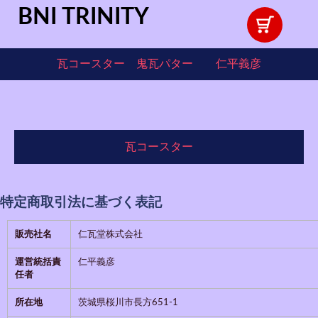
BNI TRINITY
瓦コースター 鬼瓦パター 仁平義彦
瓦コースター
特定商取引法に基づく表記
販売社名
仁瓦堂株式会社
運営統括責
仁平義彦
任者
所在地
茨城県桜川市長方651-1