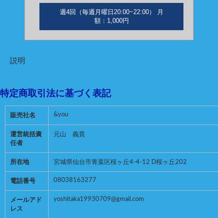
週4回（毎週月曜日20:00~22:00） 月
額：1,000円
説明
特定商取引法に基づく表記
&you
販売社名
運営統括責
元山 義貴
任者
所在地
宮城県仙台市青葉区桜ヶ丘4-4-12 D桜ヶ丘202
08038163277
電話番号
yoshitaka19930709@gmail.com
メールアド
レス