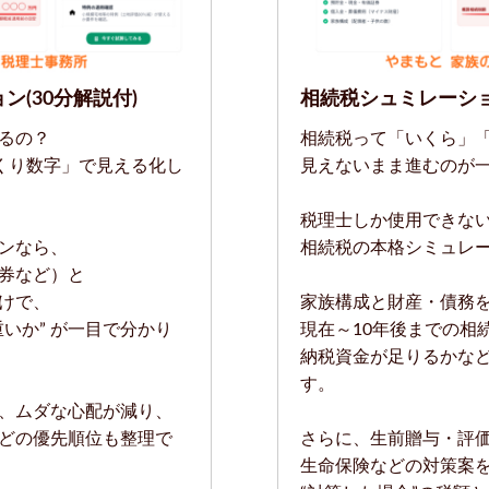
(30分解説付)
相続税シュミレーショ
るの？
相続税って「いくら」
くり数字」で見える化し
見えないまま進むのが
税理士しか使用できない
ンなら、
相続税の本格シミュレ
券など）と
けで、
家族構成と財産・債務
いか” が一目で分かり
現在～10年後までの相
納税資金が足りるかな
す。
、ムダな心配が減り、
どの優先順位も整理で
さらに、生前贈与・評
生命保険などの対策案