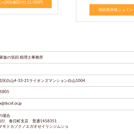
0分解説付) 11,000円
相続税本格シュミレーシ
 家族の笑顔 税理士事務所
区白山4-33-21ライオンズマンション白山1004
5805
x@tkcnf.or.jp
の場合
銀行 春日町支店 普通1458351
マモトカゾクノエガオゼイリシジムショ