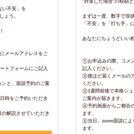
“対策した場合”の税額
ない不安」を
しょう。
まずは一度、数字で現
「不安」を「打ち手」
！
あなたにちょうどいい
にメールアドレスをご
①お申込みの際、コメ
ートフォームにご記入
記入ください。
②後ほど届くメールの
ションと、面談予約のご案
ください。
③1週間前後で本格シ
日時をご予約いただき
ご案内が届きます。
④予約画面からご都合
内容の解説させていただき
ます。
⑤当日、zoom面談に
ます。