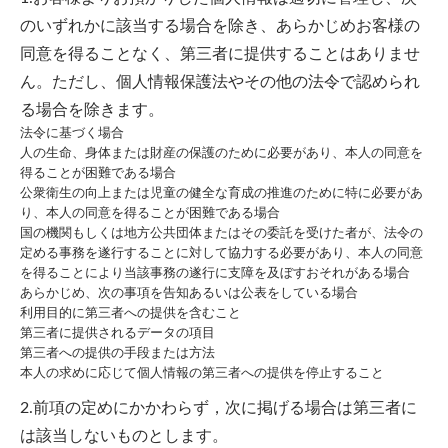
のいずれかに該当する場合を除き、あらかじめお客様の
同意を得ることなく、第三者に提供することはありませ
ん。ただし、個人情報保護法やその他の法令で認められ
る場合を除きます。
法令に基づく場合
人の生命、身体または財産の保護のために必要があり、本人の同意を
得ることが困難である場合
公衆衛生の向上または児童の健全な育成の推進のために特に必要があ
り、本人の同意を得ることが困難である場合
国の機関もしくは地方公共団体またはその委託を受けた者が、法令の
定める事務を遂行することに対して協力する必要があり、本人の同意
を得ることにより当該事務の遂行に支障を及ぼすおそれがある場合
あらかじめ、次の事項を告知あるいは公表をしている場合
利用目的に第三者への提供を含むこと
第三者に提供されるデータの項目
第三者への提供の手段または方法
本人の求めに応じて個人情報の第三者への提供を停止すること
2.前項の定めにかかわらず，次に掲げる場合は第三者に
は該当しないものとします。