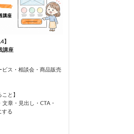
.4】
践講座
ービス・相談会・商品販売
ること】
・文章・見出し・CTA・
にする