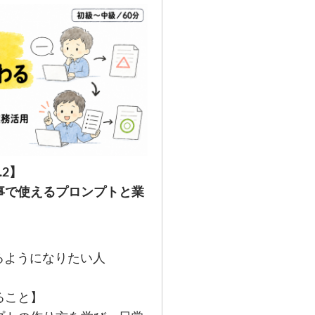
.2】
事で使えるプロンプトと業
るようになりたい人
ること】