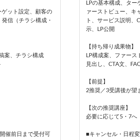
LPの基本構成、ター
ーゲット設定、顧客の
ァーストビュー、キ
、発信（チラシ構成・
ト、サービス説明、CT
示、LP公開
【持ち帰り成果物】
投稿案、チラシ構成
LP構成案、ファース
ト
見出し、CTA文、F
【前提】
2推奨／3受講後が望
【次の推奨講座】
必要に応じて5・7へ
：開催前日まで受付可
■キャンセル・日程