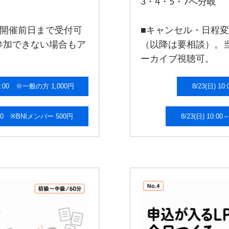
3・4・5・7へ分岐
：開催前日まで受付可
■キャンセル・日程
参加できない場合もア
（以降は要相談）。
ーカイブ視聴可。
1:00～22:00 ※一般の方 1,000円
8/2
:00～22:00 ※BNIメンバー 500円
8/23(日