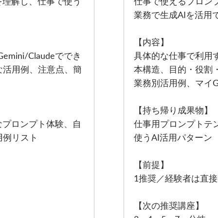
を理解し、仕事で使う
仕事で使えるプロン
業務で生成AIを活用
【内容】
emini/Claudeででき
具体的な仕事で利用
な活用例、注意点、簡
本構造、目的・役割
業務別活用例、マイG
【持ち帰り成果物】
なプロンプト体験、自
仕事用プロンプトテ
用例リスト
使うAI活用パターン
【前提】
1推奨／経験者は直
【次の推奨講座】