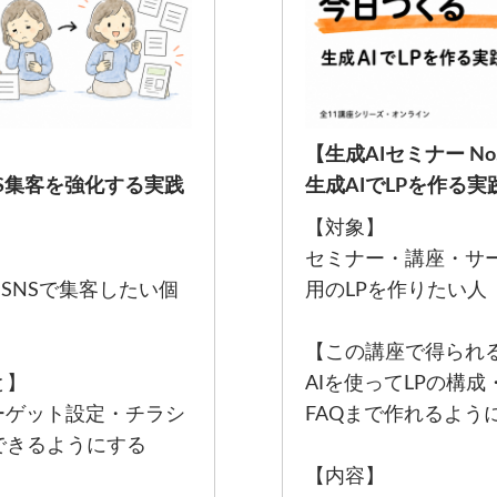
【生成AIセミナー No
NS集客を強化する実践
生成AIでLPを作る実
【対象】
セミナー・講座・サ
SNSで集客したい個
用のLPを作りたい人
【この講座で得られ
と】
AIを使ってLPの構成
ーゲット設定・チラシ
FAQまで作れるよう
できるようにする
【内容】