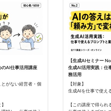
【生成AIセミナー No
めのAI仕事活用講座
生成AI活用実践：仕
務活用
ことがない経営者・個
【対象】
生成AIを仕事で使え
と】
【この講座で得られ