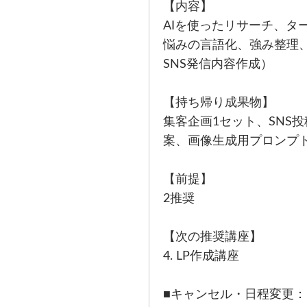
【内容】
AIを使ったリサーチ、タ
悩みの言語化、強み整理
SNS発信内容作成）
【持ち帰り成果物】
集客企画1セット、SNS
案、画像生成用プロンプ
【前提】
2推奨
【次の推奨講座】
4. LP作成講座
■キャンセル・日程変更