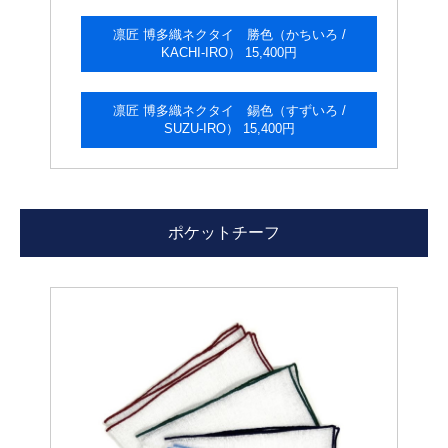
凛匠 博多織ネクタイ 勝色（かちいろ /
KACHI-IRO） 15,400円
凛匠 博多織ネクタイ 錫色（すずいろ /
SUZU-IRO） 15,400円
ポケットチーフ