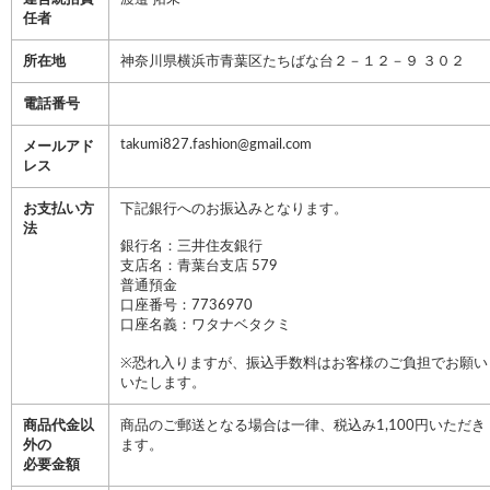
任者
所在地
神奈川県横浜市青葉区たちばな台２－１２－９ ３０２
電話番号
takumi827.fashion@gmail.com
メールアド
レス
お支払い方
下記銀行へのお振込みとなります。
法
銀行名：三井住友銀行
支店名：青葉台支店 579
普通預金
口座番号：7736970
口座名義：ワタナベタクミ
※恐れ入りますが、振込手数料はお客様のご負担でお願い
いたします。
商品代金以
商品のご郵送となる場合は一律、税込み1,100円いただき
外の
ます。
必要金額