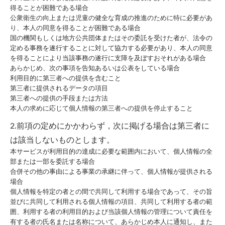
得ることが困難である場合
公衆衛生の向上または児童の健全な育成の推進のために特に必要があ
り、本人の同意を得ることが困難である場合
国の機関もしくは地方公共団体またはその委託を受けた者が、法令の
定める事務を遂行することに対して協力する必要があり、本人の同意
を得ることにより当該事務の遂行に支障を及ぼすおそれがある場合
あらかじめ、次の事項を告知あるいは公表をしている場合
利用目的に第三者への提供を含むこと
第三者に提供されるデータの項目
第三者への提供の手段または方法
本人の求めに応じて個人情報の第三者への提供を停止すること
2.前項の定めにかかわらず，次に掲げる場合は第三者に
は該当しないものとします。
本サービスが利用目的の達成に必要な範囲内において、個人情報の全
部または一部を委託する場合
合併その他の事由による事業の承継に伴って、個人情報が提供される
場合
個人情報を特定の者との間で共同して利用する場合であって、その旨
並びに共同して利用される個人情報の項目、共同して利用する者の範
囲、利用する者の利用目的および当該個人情報の管理について責任を
有する者の氏名または名称について、あらかじめ本人に通知し、また