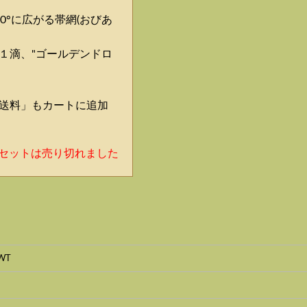
0°に広がる帯網(おびあ
１滴、"ゴールデンドロ
。
送料」もカートに追加
1セットは売り切れました
WT