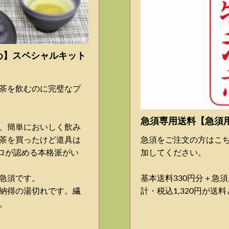
め】スペシャルキット
茶を飲むのに完璧なプ
急須専用送料【急須
、簡単においしく飲み
茶を買ったけど道具は
急須をご注文の方はこ
ロが認める本格派がい
加してください。
急須です。
基本送料330円分＋急須
納得の湯切れです。繊
計・税込1,320円が送
。