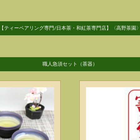
【ティーペアリング専門/日本茶・和紅茶専門店】〈高野茶園
職人急須セット（茶器）