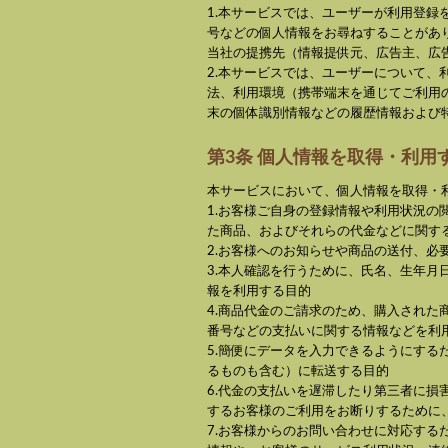
1.本サービスでは、ユーザーが利用登
号などの個人情報をお尋ねすることがあ
当社の提携先（情報提供元、広告主、広
2.本サービスでは、ユーザーについて
法、利用環境（携帯端末を通じてご利用
末の個体識別情報などの履歴情報および
第3条 個人情報を取得・利用
本サービスにおいて、個人情報を取得・
1.お客様ご自身の登録情報や利用状況
た商品、およびそれらの代金などに関す
2.お客様へのお知らせや商品の送付、
3.本人確認を行うために、氏名、生年
報を利用する目的
4.商品代金のご請求のため、購入され
番号などの支払いに関する情報などを利
5.簡便にデータを入力できるようにす
るものも含む）に転送する目的
6.代金の支払いを遅滞したり第三者に
するお客様のご利用をお断りするために
7.お客様からのお問い合わせに対応す