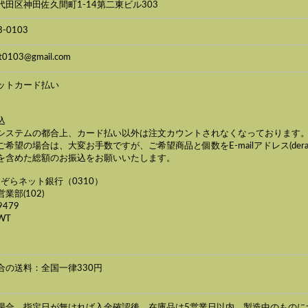
代田区神田佐久間町1-14第二東ビル303
8-0103
est0103@gmail.com
ットカード払い
込
システムの都合上、カード払い以外は注文カウントされなくなっております。(
希望の場合は、大変お手数ですが、ご希望商品と個数をE-mailアドレス(derallare
を含めた総額のお振込をお願いいたします。
おぞらネット銀行（0310）
業部(102)
9479
WT
合の送料：全国一律330円
場合、指定日が無ければ入金確認後、在庫品は5営業日以内、製造中のものに