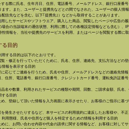
録をする際に氏名、生年月日、住所、電話番号、メールアドレス、銀行口座番
ります。また、ユーザーと提携先などとの間でなされた、ユーザーの個人情報
告配信先などを含む。以下｢提携先｣）などから取得することがあります。
、利用したサービスやソフトウエア、購入した商品、閲覧したページや広告の
の場合の当該端末の通信状態、利用に際しての各種設定情報なども含む）、I
特性情報を、当社や提携先のサービスを利用、またはページを閲覧する際に取
する目的
利用する目的は以下のとおりです。
の閲覧・修正を行っていただくために、氏名、住所、連絡先、支払方法などの
る情報を表示する目的
必要に応じてご連絡を行うため、氏名や住所、メールアドレスなどの連絡先情報
月日、住所、電話番号、銀行口座番号、クレジットカード番号、運転免許証番
た商品名や数量、利用されたサービスの種類や期間、回数、ご請求金額、氏名
用する目的
るため、登録して頂いた情報を入力画面に表示させたり、お客様のご指示に基
損害を発生させたりするなど、本サービスの利用規約に違反したお客様や、不
、利用態様、氏名や住所など個人を特定するための情報を利用する目的
るために、お問い合わせ内容や代金の請求に関する情報など、お客様に対して