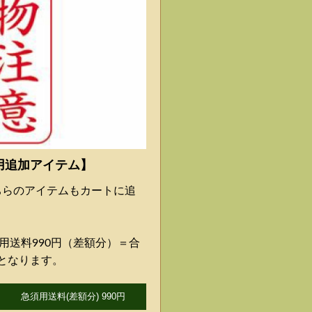
用追加アイテム】
ちらのアイテムもカートに追
用送料990円（差額分）＝合
料となります。
急須用送料(差額分) 990円