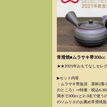
常滑焼■ムラサキ帯300c
★★2021年おもてなしセレ
▶︎セット内容
・ムラサキ帯急須 茶杯2客セッ
のところ）→特価・税込6,30
満水で300ccと2~3名で使
のソムリエのお薦め常滑焼急