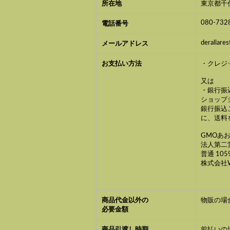
所在地
東京都千
080-732
電話番号
derallar
メールアドレス
お支払い方法
・クレジ
又は
・銀行振
ショップ
銀行振込ご
に、送料
GMOあ
法人第二営
普通 105
株式会社
商品代金以外の
物販の場
必要金額
商品引渡し時期
前払いの