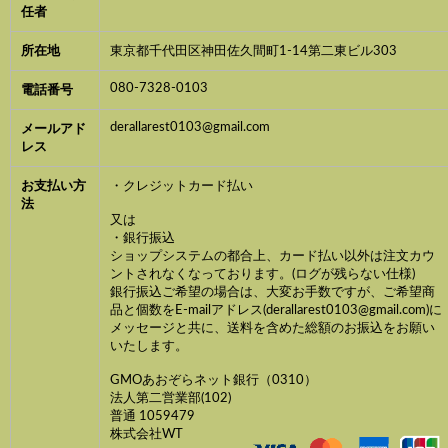
任者
所在地
東京都千代田区神田佐久間町1-14第二東ビル303
080-7328-0103
電話番号
derallarest0103@gmail.com
メールアド
レス
お支払い方
・クレジットカード払い
法
又は
・銀行振込
ショップシステムの都合上、カード払い以外は注文カウ
ントされなくなっております。(ログが残らない仕様)
銀行振込ご希望の場合は、大変お手数ですが、ご希望商
品と個数をE-mailアドレス(derallarest0103@gmail.com)に
メッセージと共に、送料を含めた総額のお振込をお願い
いたします。
GMOあおぞらネット銀行（0310）
法人第二営業部(102)
普通 1059479
株式会社WT