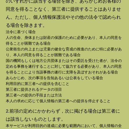
のいずれかに該当する場合を除き、あらかじめお客様の
同意を得ることなく、第三者に提供することはありませ
ん。ただし、個人情報保護法やその他の法令で認められ
る場合を除きます。
法令に基づく場合
人の生命、身体または財産の保護のために必要があり、本人の同意を
得ることが困難である場合
公衆衛生の向上または児童の健全な育成の推進のために特に必要があ
り、本人の同意を得ることが困難である場合
国の機関もしくは地方公共団体またはその委託を受けた者が、法令の
定める事務を遂行することに対して協力する必要があり、本人の同意
を得ることにより当該事務の遂行に支障を及ぼすおそれがある場合
あらかじめ、次の事項を告知あるいは公表をしている場合
利用目的に第三者への提供を含むこと
第三者に提供されるデータの項目
第三者への提供の手段または方法
本人の求めに応じて個人情報の第三者への提供を停止すること
2.前項の定めにかかわらず，次に掲げる場合は第三者に
は該当しないものとします。
本サービスが利用目的の達成に必要な範囲内において、個人情報の全