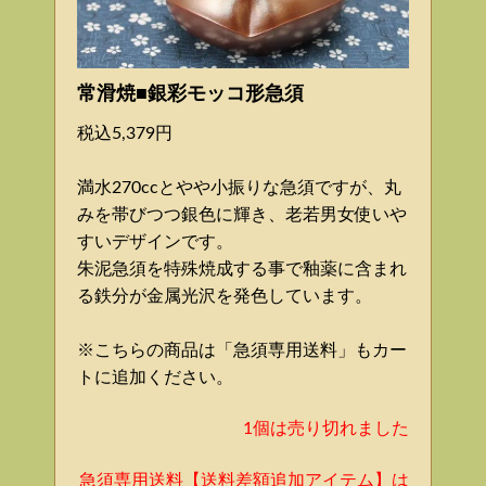
常滑焼■銀彩モッコ形急須
税込5,379円
満水270ccとやや小振りな急須ですが、丸
みを帯びつつ銀色に輝き、老若男女使いや
すいデザインです。
朱泥急須を特殊焼成する事で釉薬に含まれ
る鉄分が金属光沢を発色しています。
※こちらの商品は「急須専用送料」もカー
トに追加ください。
1個は売り切れました
急須専用送料【送料差額追加アイテム】は