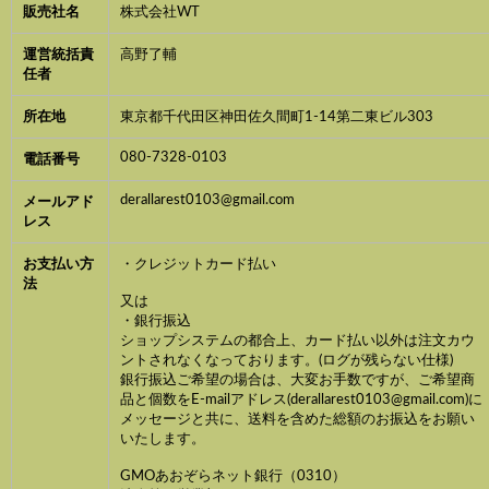
販売社名
株式会社WT
運営統括責
高野了輔
任者
所在地
東京都千代田区神田佐久間町1-14第二東ビル303
080-7328-0103
電話番号
derallarest0103@gmail.com
メールアド
レス
お支払い方
・クレジットカード払い
法
又は
・銀行振込
ショップシステムの都合上、カード払い以外は注文カウ
ントされなくなっております。(ログが残らない仕様)
銀行振込ご希望の場合は、大変お手数ですが、ご希望商
品と個数をE-mailアドレス(derallarest0103@gmail.com)に
メッセージと共に、送料を含めた総額のお振込をお願い
いたします。
GMOあおぞらネット銀行（0310）