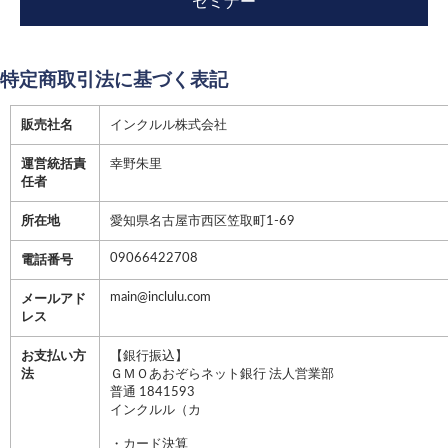
セミナー
特定商取引法に基づく表記
販売社名
インクルル株式会社
運営統括責
幸野朱里
任者
所在地
愛知県名古屋市西区笠取町1-69
09066422708
電話番号
main@inclulu.com
メールアド
レス
お支払い方
【銀行振込】
法
ＧＭＯあおぞらネット銀行 法人営業部
普通 1841593
インクルル（カ
・カード決算