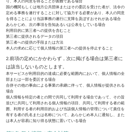
り、本人の同意を得ることが困難である場合
国の機関もしくは地方公共団体またはその委託を受けた者が、法令の
定める事務を遂行することに対して協力する必要があり、本人の同意
を得ることにより当該事務の遂行に支障を及ぼすおそれがある場合
あらかじめ、次の事項を告知あるいは公表をしている場合
利用目的に第三者への提供を含むこと
第三者に提供されるデータの項目
第三者への提供の手段または方法
本人の求めに応じて個人情報の第三者への提供を停止すること
2.前項の定めにかかわらず，次に掲げる場合は第三者に
は該当しないものとします。
本サービスが利用目的の達成に必要な範囲内において、個人情報の全
部または一部を委託する場合
合併その他の事由による事業の承継に伴って、個人情報が提供される
場合
個人情報を特定の者との間で共同して利用する場合であって、その旨
並びに共同して利用される個人情報の項目、共同して利用する者の範
囲、利用する者の利用目的および当該個人情報の管理について責任を
有する者の氏名または名称について、あらかじめ本人に通知し、また
は本人が容易に知り得る状態に置いている場合