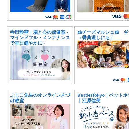
寺田静華｜脳と心の保健室 -
🧀チーズマルシェ🧀 
マインドフル・メンテナンス
（香典返しにも）
で毎日健やかに -
ふじこ先生のオンライン片づ
BestiesTokyo｜ペット
け教室
｜江原佳美