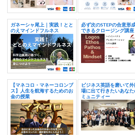
ガネーシャ尾上｜実践！とと
必ず次のSTEPの合意形
のえマインドフルネス
できるクロージング講座
【マネコロ・マネーコロンブ
ビジネス英語を磨いて外
ス】人生を航海するためのお
場に出て行きたいあなた
金の授業
ミュニティー