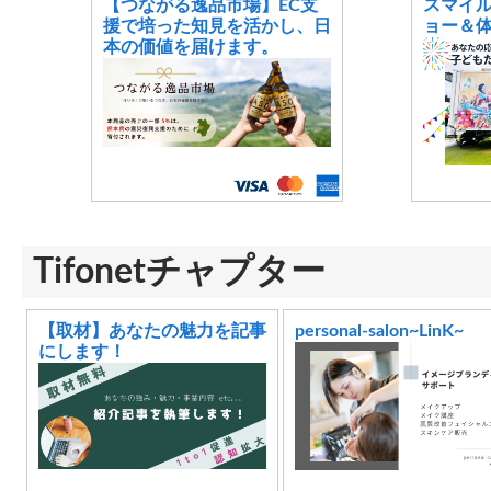
【つながる逸品市場】EC支
スマイ
援で培った知見を活かし、日
ョー＆
本の価値を届けます。
Tifonetチャプター
【取材】あなたの魅力を記事
personal-salon~LinK~
にします！