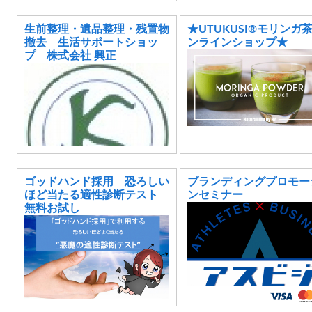
生前整理・遺品整理・残置物
★UTUKUSI®モリンガ
撤去 生活サポートショッ
ンラインショップ★
プ 株式会社 興正
ゴッドハンド採用 恐ろしい
ブランディングプロモー
ほど当たる適性診断テスト
ンセミナー
無料お試し