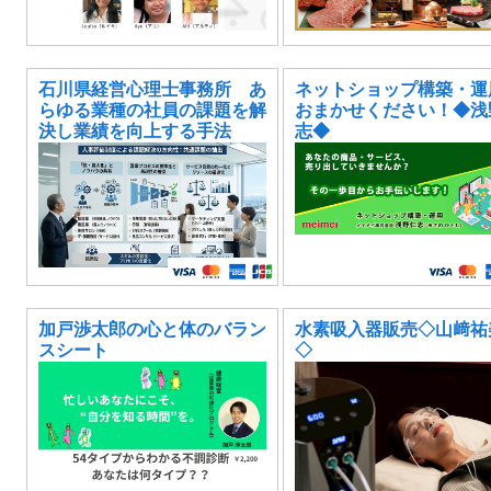
石川県経営心理士事務所 あ
ネットショップ構築・運
らゆる業種の社員の課題を解
おまかせください！◆浅
決し業績を向上する手法
志◆
加戸渉太郎の心と体のバラン
水素吸入器販売◇山﨑祐
スシート
◇