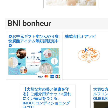
BNI bonheur
🌻お中元ギフト🎐ひんやり爽
株式会社オアソビ
快炭酸アイテム等好評販売中
🌻
【大切な方の美と健康を守
大切な
る】ご紹介用チケット×疲れ
ルフコン
にくい毎日をつくる、
GLIB
INOUTコンディショニング
サプリ