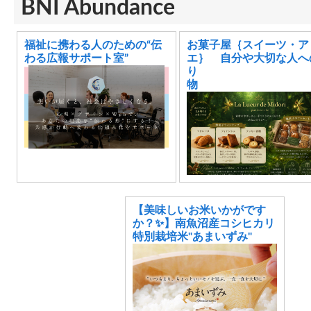
BNI Abundance
福祉に携わる人のための“伝
お菓子屋｛スイーツ・ア
わる広報サポート室”
エ｝ 自分や大切な人へ
り
【美味しいお米いかがです
か？✨】南魚沼産コシヒカリ
特別栽培米"あまいずみ"