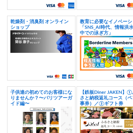
乾燥剤・消臭剤 オンライン
教育に必要なイノベーシ
ショップ
「SNS_AI時代、情報洪
中での泳ぎ方」
子供達の初めてのお客様にな
【鉄板Diner JAKEN】
りませんか？〜バリツアーガ
さと納税返礼コース（ペ
イド編〜
事券）／②ギフト券