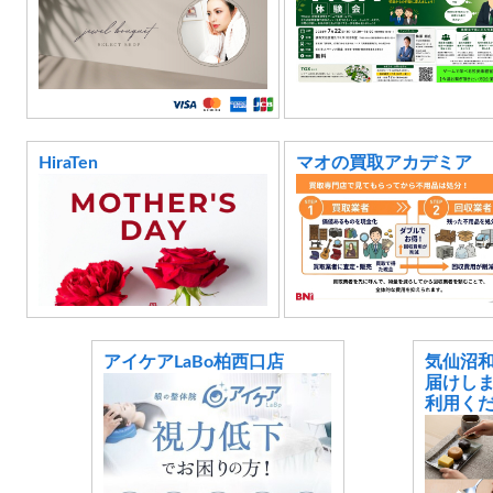
HiraTen
マオの買取アカデミア
アイケアLaBo柏西口店
気仙沼
届けし
利用くだ