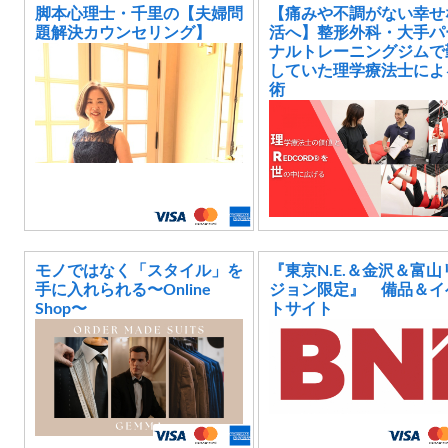
脚本心理士・千里の【夫婦問
【痛みや不調がない幸せ
題解決カウンセリング】
活へ】整形外科・大手パ
ナルトレーニングジムで
していた理学療法士によ
術
モノではなく「スタイル」を
『東京N.E.＆金沢＆富山
手に入れられる〜Online
ジョン限定』 備品＆イ
Shop〜
トサイト