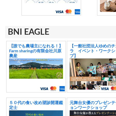
BNI EAGLE
【誰でも農場主になれる！】
【一般社団法人ゆめのチ
Farm sharingの有限会社川原
ラ イベント・ワークシ
農産
プ】
５０代の食い改め望診開運鑑
元舞台女優のプレゼンテ
定士
ョンワークショップ