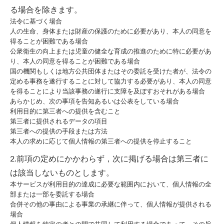
る場合を除きます。
法令に基づく場合
人の生命、身体または財産の保護のために必要があり、本人の同意を
得ることが困難である場合
公衆衛生の向上または児童の健全な育成の推進のために特に必要があ
り、本人の同意を得ることが困難である場合
国の機関もしくは地方公共団体またはその委託を受けた者が、法令の
定める事務を遂行することに対して協力する必要があり、本人の同意
を得ることにより当該事務の遂行に支障を及ぼすおそれがある場合
あらかじめ、次の事項を告知あるいは公表をしている場合
利用目的に第三者への提供を含むこと
第三者に提供されるデータの項目
第三者への提供の手段または方法
本人の求めに応じて個人情報の第三者への提供を停止すること
2.前項の定めにかかわらず，次に掲げる場合は第三者に
は該当しないものとします。
本サービスが利用目的の達成に必要な範囲内において、個人情報の全
部または一部を委託する場合
合併その他の事由による事業の承継に伴って、個人情報が提供される
場合