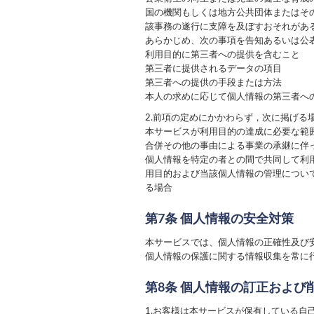
国の機関もしくは地方公共団体またはそ
該事務の遂行に支障を及ぼすおそれがあ
あらかじめ、次の事項を告知あるいは公
利用目的に第三者への提供を含むこと
第三者に提供されるデータの項目
第三者への提供の手段または方法
本人の求めに応じて個人情報の第三者へ
2.前項の定めにかかわらず，次に掲げる
本サービスが利用目的の達成に必要な範
合併その他の事由による事業の承継に伴
個人情報を特定の者との間で共同して利
用目的および当該個人情報の管理につい
る場合
第7条 個人情報の安全対策
本サービスでは、個人情報の正確性及び
個人情報の保護に関する情報収集を常に
第8条 個人情報の訂正および
1.お客様は本サービスが保有している