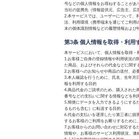
号などの個人情報をお尋ねすることがあ
当社の提携先（情報提供元、広告主、広
2.本サービスでは、ユーザーについて
法、利用環境（携帯端末を通じてご利用
末の個体識別情報などの履歴情報および
第3条 個人情報を取得・利用
本サービスにおいて、個人情報を取得・
1.お客様ご自身の登録情報や利用状況
た商品、およびそれらの代金などに関す
2.お客様へのお知らせや商品の送付、
3.本人確認を行うために、氏名、生年
報を利用する目的
4.商品代金のご請求のため、購入され
番号などの支払いに関する情報などを利
5.簡便にデータを入力できるようにす
るものも含む）に転送する目的
6.代金の支払いを遅滞したり第三者に
するお客様のご利用をお断りするために
7.お客様からのお問い合わせに対応す
情報や、お客様のサービス利用状況、連