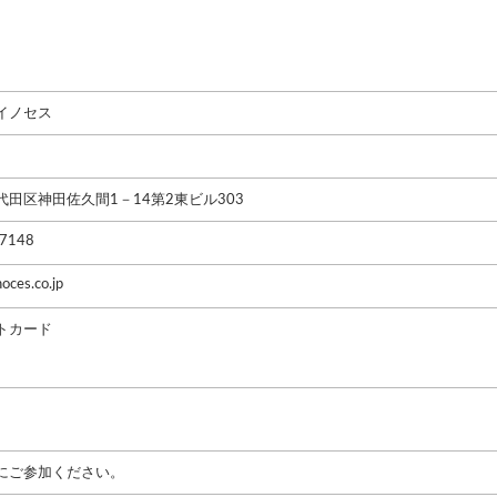
イノセス
代田区神田佐久間1－14第2東ビル303
7148
oces.co.jp
トカード
にご参加ください。