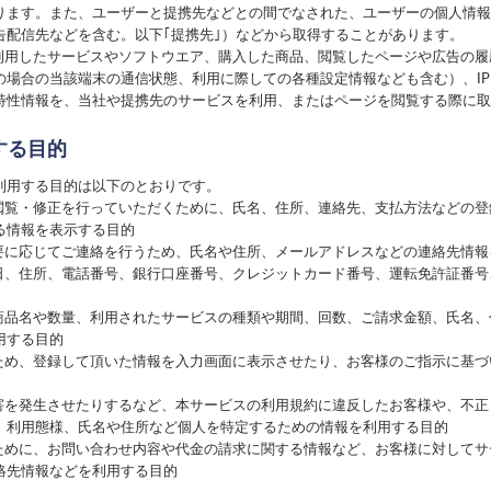
ります。また、ユーザーと提携先などとの間でなされた、ユーザーの個人情報
告配信先などを含む。以下｢提携先｣）などから取得することがあります。
、利用したサービスやソフトウエア、購入した商品、閲覧したページや広告の
の場合の当該端末の通信状態、利用に際しての各種設定情報なども含む）、I
特性情報を、当社や提携先のサービスを利用、またはページを閲覧する際に取
する目的
利用する目的は以下のとおりです。
の閲覧・修正を行っていただくために、氏名、住所、連絡先、支払方法などの
る情報を表示する目的
必要に応じてご連絡を行うため、氏名や住所、メールアドレスなどの連絡先情報
月日、住所、電話番号、銀行口座番号、クレジットカード番号、運転免許証番
た商品名や数量、利用されたサービスの種類や期間、回数、ご請求金額、氏名
用する目的
るため、登録して頂いた情報を入力画面に表示させたり、お客様のご指示に基
損害を発生させたりするなど、本サービスの利用規約に違反したお客様や、不
、利用態様、氏名や住所など個人を特定するための情報を利用する目的
るために、お問い合わせ内容や代金の請求に関する情報など、お客様に対して
絡先情報などを利用する目的