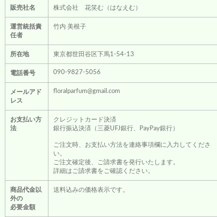
販売社名
株式会社 花笑む（はなえむ）
運営統括責
竹内 美根子
任者
所在地
東京都世田谷区下馬1-54-13
090-9827-5056
電話番号
floralparfum@gmail.com
メールアド
レス
お支払い方
クレジットカード決済
法
銀行振込決済（三菱UFJ銀行、PayPay銀行）
ご注文時、お支払い方法を連絡事項欄に入力してくださ
い。
ご注文確定後、ご請求書を発行いたします。
詳細はご請求書をご確認ください。
商品代金以
送料込みの価格表示です。
外の
必要金額