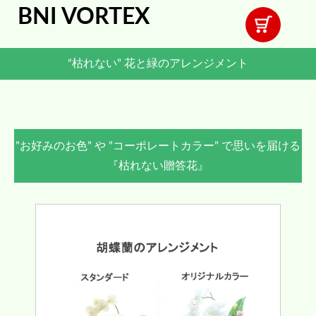
BNI VORTEX
“枯れない” 花と緑のアレンジメント
”お好みのお色” や ”コーポレートカラー” で思いを届ける
『枯れない贈答花』