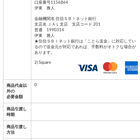
口座番号1156864
伊東 雅人
金融機関名 住信ＳＢＩネット銀行
支店名 ＪＡＬ支店 支店コード 201
普通 1990314
伊東 雅人
★住信ＳＢＩネット銀行は「ことら送金」に対応してい
るので送金元が対応であれば、手数料がオトクな場合が
あります。
2) Square
0
商品代金以
外の
必要金額
商品引渡し
時期
商品引渡し
方法