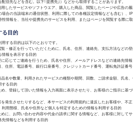
告配信先などを含む。以下｢提携先｣）などから取得することがあります。
、利用したサービスやソフトウエア、購入した商品、閲覧したページや広告の
の場合の当該端末の通信状態、利用に際しての各種設定情報なども含む）、I
特性情報を、当社や提携先のサービスを利用、またはページを閲覧する際に取
する目的
利用する目的は以下のとおりです。
の閲覧・修正を行っていただくために、氏名、住所、連絡先、支払方法などの
る情報を表示する目的
必要に応じてご連絡を行うため、氏名や住所、メールアドレスなどの連絡先情報
月日、住所、電話番号、銀行口座番号、クレジットカード番号、運転免許証番
た商品名や数量、利用されたサービスの種類や期間、回数、ご請求金額、氏名
用する目的
るため、登録して頂いた情報を入力画面に表示させたり、お客様のご指示に基
損害を発生させたりするなど、本サービスの利用規約に違反したお客様や、不
、利用態様、氏名や住所など個人を特定するための情報を利用する目的
るために、お問い合わせ内容や代金の請求に関する情報など、お客様に対して
絡先情報などを利用する目的