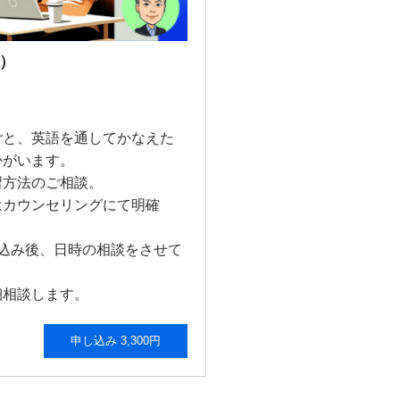
）
ごと、英語を通してかなえた
かがいます。
習方法のご相談。
はカウンセリングにて明確
申込み後、日時の相談をさせて
細相談します。
申し込み 3,300円