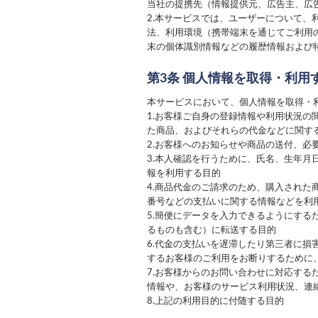
当社の提携先（情報提供元、広告主、広
2.本サービスでは、ユーザーについて
法、利用環境（携帯端末を通じてご利用
末の個体識別情報などの履歴情報および
第3条 個人情報を取得・利用
本サービスにおいて、個人情報を取得・
1.お客様ご自身の登録情報や利用状況
た商品、およびそれらの代金などに関す
2.お客様へのお知らせや商品の送付、
3.本人確認を行うために、氏名、生年
報を利用する目的
4.商品代金のご請求のため、購入され
番号などの支払いに関する情報などを利
5.簡便にデータを入力できるようにす
るものも含む）に転送する目的
6.代金の支払いを遅滞したり第三者に
するお客様のご利用をお断りするために
7.お客様からのお問い合わせに対応す
情報や、お客様のサービス利用状況、連
8.上記の利用目的に付随する目的