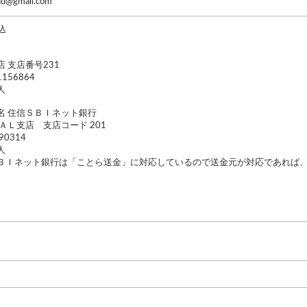
hd@gmail.com
込
 支店番号231
156864
人
名 住信ＳＢＩネット銀行
ＡＬ支店 支店コード 201
0314
人
ＢＩネット銀行は「ことら送金」に対応しているので送金元が対応であれば