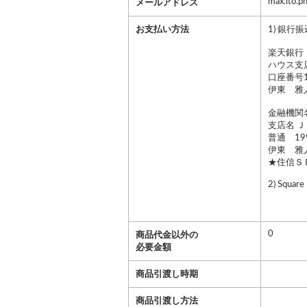
max.ito.p
メールアドレス
お支払い方法
1) 銀行振
楽天銀行
ハウス支店
口座番号1
伊東 雅
金融機関
支店名 Ｊ
普通 199
伊東 雅
★住信Ｓ
2) Square
0
商品代金以外の
必要金額
商品引渡し時期
商品引渡し方法