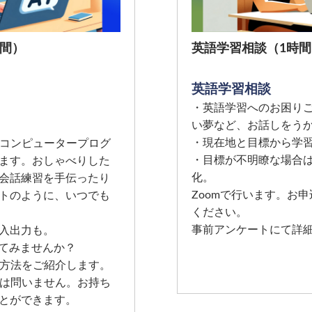
時間）
英語学習相談（1時間
英語学習相談
・英語学習へのお困り
い夢など、お話しをう
・現在地と目標から学
意なコンピュータープログ
・目標が不明瞭な場合
ます。おしゃべりした
化。
会話練習を手伝ったり
Zoomで行います。お
トのように、いつでも
ください。
事前アンケートにて詳
入出力も。
れてみませんか？
学習方法をご紹介します。
有無は問いません。お持ち
とができます。