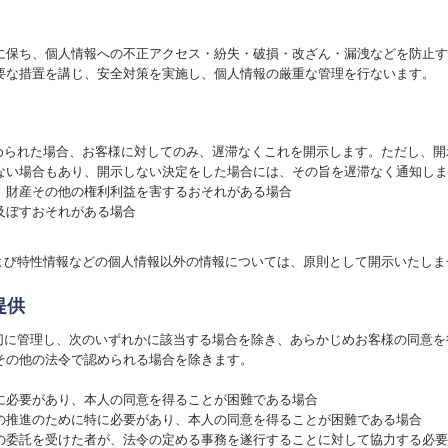
に保ち、個人情報への不正アクセス・紛失・破損・改ざん・漏洩などを防止す
要な措置を講じ、安全対策を実施し、個人情報の厳重な管理を行ないます。
求められた場合、お客様に対してのみ、遅滞なくこれを開示します。ただし、
ない場合もあり、開示しない決定をした場合には、その旨を遅滞なく通知しま
、財産その他の権利利益を害するおそれがある場合
及ぼすおそれがある場合
および特性情報などの個人情報以外の情報については、原則として開示いたしま
提供
適切に管理し、次のいずれかに該当する場合を除き、あらかじめお客様の同意
その他の法令で認められる場合を除きます。
に必要があり、本人の同意を得ることが困難である場合
の推進のために特に必要があり、本人の同意を得ることが困難である場合
の委託を受けた者が、法令の定める事務を遂行することに対して協力する必要