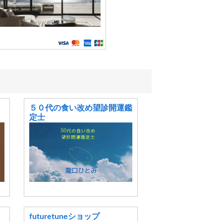
５０代の食い改め望診開運鑑
定士
ム
futuretuneショップ