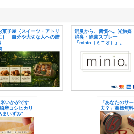
お菓子屋｛スイーツ・アトリ
消臭から、習慣へ。光触媒
エ｝ 自分や大切な人への贈
消臭・除菌スプレー
り
『minio（ミニオ）』。
物
お米いかがです
「あなたのサー
沼産コシヒカリ
夫？」商標無料
あまいずみ"