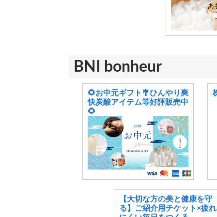
BNI bonheur
🌻お中元ギフト🎐ひんやり爽
快炭酸アイテム等好評販売中
🌻
【大切な方の美と健康を守
る】ご紹介用チケット×疲れ