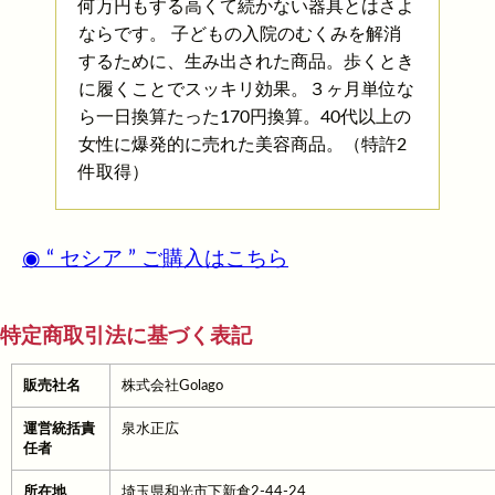
何万円もする高くて続かない器具とはさよ
ならです。 子どもの入院のむくみを解消
するために、生み出された商品。歩くとき
に履くことでスッキリ効果。３ヶ月単位な
ら一日換算たった170円換算。40代以上の
女性に爆発的に売れた美容商品。（特許2
件取得）
◉ “ セシア ” ご購入はこちら
特定商取引法に基づく表記
販売社名
株式会社Golago
運営統括責
泉水正広
任者
所在地
埼玉県和光市下新倉2-44-24