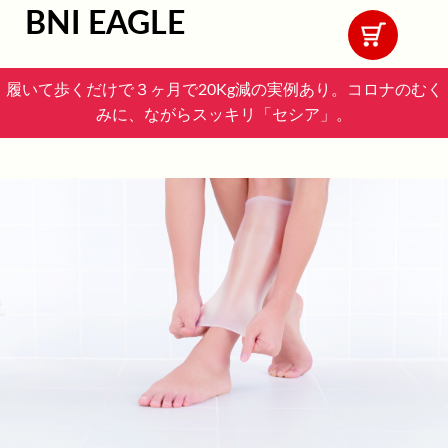
BNI EAGLE
履いて歩くだけで３ヶ月で20Kg減の実例あり。コロナのむく
みに、ながらスッキリ「セシア」。