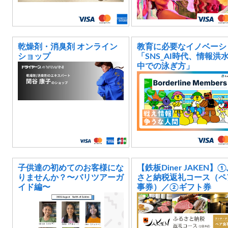
乾燥剤・消臭剤 オンライン
教育に必要なイノベーシ
ショップ
「SNS_AI時代、情報洪
中での泳ぎ方」
子供達の初めてのお客様にな
【鉄板Diner JAKEN】
りませんか？〜バリツアーガ
さと納税返礼コース（ペ
イド編〜
事券）／②ギフト券