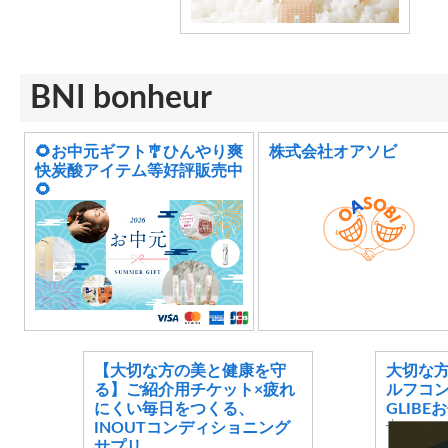
BNI bonheur
🌻お中元ギフト🎐ひんやり爽
株式会社オアソビ
快炭酸アイテム等好評販売中
🌻
【大切な方の美と健康を守
大切な
る】ご紹介用チケット×疲れ
ルフコン
にくい毎日をつくる、
GLIB
INOUTコンディショニング
サプリ