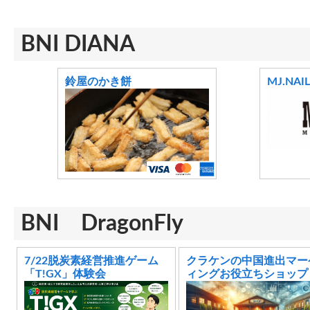
BNI DIANA
鈴屋のかき餅
MJ.NAIL
BNI DragonFly
7/22脱炭素経営推進ゲーム
クラケンの中国進出マー
「T!GX」体験会
ィングお役立ちショップ