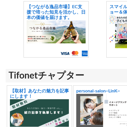
【つながる逸品市場】EC支
スマイ
援で培った知見を活かし、日
ョー＆
本の価値を届けます。
Tifonetチャプター
【取材】あなたの魅力を記事
personal-salon~LinK~
にします！