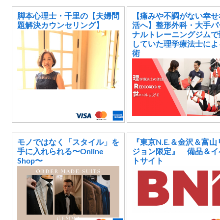
脚本心理士・千里の【夫婦問
【痛みや不調がない幸せ
題解決カウンセリング】
活へ】整形外科・大手パ
ナルトレーニングジムで
していた理学療法士によ
術
モノではなく「スタイル」を
『東京N.E.＆金沢＆富山
手に入れられる〜Online
ジョン限定』 備品＆イ
Shop〜
トサイト