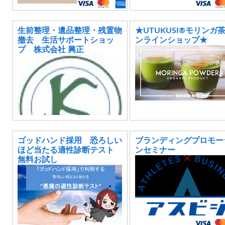
生前整理・遺品整理・残置物
★UTUKUSI®モリンガ
撤去 生活サポートショッ
ンラインショップ★
プ 株式会社 興正
ゴッドハンド採用 恐ろしい
ブランディングプロモー
ほど当たる適性診断テスト
ンセミナー
無料お試し