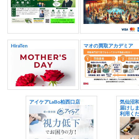
HiraTen
マオの買取アカデミア
アイケアLaBo柏西口店
気仙沼
届けし
利用くだ