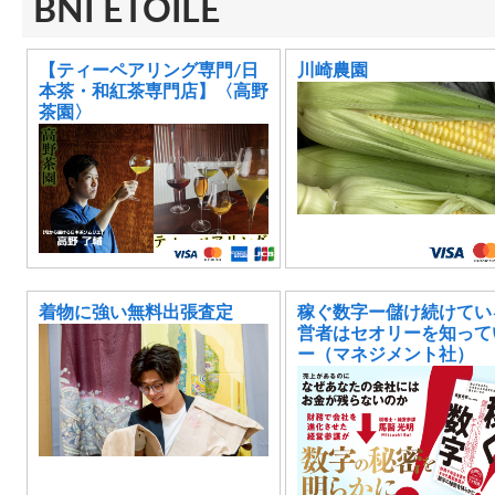
BNI ETOILE
【ティーペアリング専門/日
川崎農園
本茶・和紅茶専門店】〈高野
茶園〉
着物に強い無料出張査定
稼ぐ数字ー儲け続けてい
営者はセオリーを知って
ー（マネジメント社）