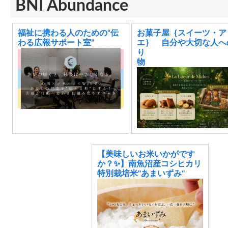
BNI Abundance
福祉に携わる人のための“伝
お菓子屋｛スイーツ・ア
わる広報サポート室”
エ｝ 自分や大切な人へ
り
【美味しいお米いかがです
か？✨】南魚沼産コシヒカリ
特別栽培米"あまいずみ"