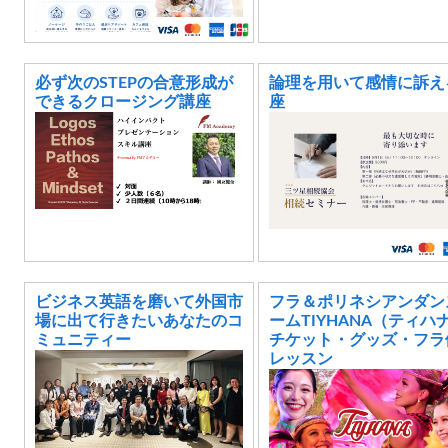
必ず次のSTEPの合意形成が
論理を用いて感情に訴え
できるクロージング講座
座
ビジネス英語を磨いて外国市
フラ＆ポリネシアンダン
場に出て行きたいあなたのコ
ームTIYHANA（ティハ
ミュニティー
チケット・グッズ・フラ
レッスン